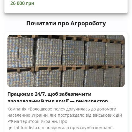
26 000 грн
Почитати про Агророботу
Працюємо 24/7, щоб забезпечити
продовольчий тил армії — гендиректор
компанії Волошкове поле
Компанія «Волошкове поле» долучилась до допомоги
населенню України, яке постраждало від військових дій
РФ на території України. Про
це Latifundist.com повідомила пресслужба компанії.