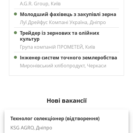
A.G.R. Group, Київ
Молодший фахівець з закупівлі зерна
Луї Дрейфус Компані Україна, Дніпро
Трейдер із зернових та олійних
культур
Група компаній ПРОМЕТЕЙ, Київ
Інженер систем точного землеробства
Миронівський хлібопродукт, Черкаси
Нові вакансії
Технолог селекціонер (відтворення)
KSG AGRO, Дніпро