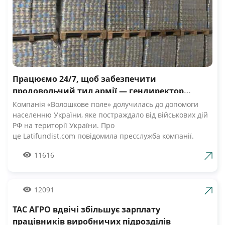
Працюємо 24/7, щоб забезпечити
продовольчий тил армії — гендиректор
компанії Волошкове поле
Компанія «Волошкове поле» долучилась до допомоги
населенню України, яке постраждало від військових дій
РФ на території України. Про
це Latifundist.com повідомила пресслужба компанії.
«Сьогодні вся Україна згуртувалась, як ніколи раніше.
11616
Вже шосту добу наші Збройні Сили героїчно стримують
наступ ворожих російських військ. А ми працюємо 24/7,
щоб забезпечити міцний продовольчий тил нашій
армії», — зазначив Андрій Табалов, генеральний
12091
директор молочної компанії «Волошкове поле».
ТАС АГРО вдвічі збільшує зарплату
Компанія «Волошкове поле» вже відправила понад 10 т
молока для забезпечення біженців та тероборони в
працівників виробничих підрозділів