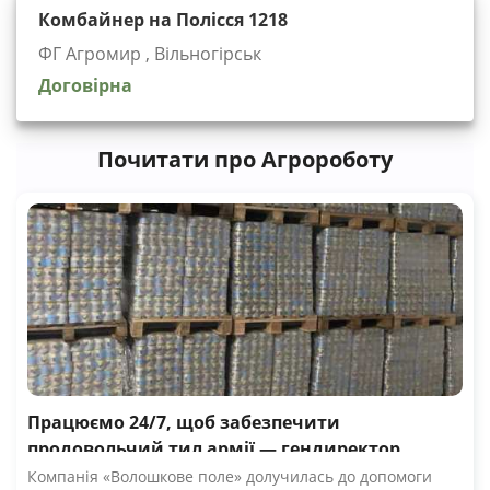
Комбайнер на Полісся 1218
ФГ Агромир , Вільногірськ
Договірна
Почитати про Агророботу
Працюємо 24/7, щоб забезпечити
продовольчий тил армії — гендиректор
компанії Волошкове поле
Компанія «Волошкове поле» долучилась до допомоги