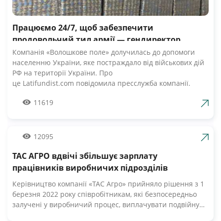
Працюємо 24/7, щоб забезпечити
продовольчий тил армії — гендиректор
компанії Волошкове поле
Компанія «Волошкове поле» долучилась до допомоги
населенню України, яке постраждало від військових дій
РФ на території України. Про
це Latifundist.com повідомила пресслужба компанії.
«Сьогодні вся Україна згуртувалась, як ніколи раніше.
11619
Вже шосту добу наші Збройні Сили героїчно стримують
наступ ворожих російських військ. А ми працюємо 24/7,
щоб забезпечити міцний продовольчий тил нашій
армії», — зазначив Андрій Табалов, генеральний
12095
директор молочної компанії «Волошкове поле».
ТАС АГРО вдвічі збільшує зарплату
Компанія «Волошкове поле» вже відправила понад 10 т
молока для забезпечення біженців та тероборони в
працівників виробничих підрозділів
Черкасах.Крім того, від сьогодні черкасці мають
Керівництво компанії «ТАС Агро» прийняло рішення з 1
можливість безкоштовно отримати пастеризоване
березня 2022 року співробітникам, які безпосередньо
молоко з бочки за адресами, вказаними на офіційній
залучені у виробничий процес, виплачувати подвійну
сторінці компанії у Facebook. «Первомайський МКК»
заробітну плату. Про це Latifundist.com повідомили у
організував відправку 20-ти т молочних консервів