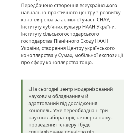
Передбачено створення всеукраїнського
навчально-практичного центру з розвитку
коноплярства за активної участі СНАУ,
Інституту луб’яних культур НААН України,
Інституту сільськогосподарського
господарства Північного Сходу НААН
України, створення Центру українського
коноплярства у Сумах, мобільної експозиції
про сферу коноплярства тощо.
«На сьогодні центр модернізований
науковим обладнанням й
адаптований під дослідження
конопель. Уже переобладнані три
наукові лабораторії, четверта очікує
проведення тендеру і буде
спеціалізована повністю під