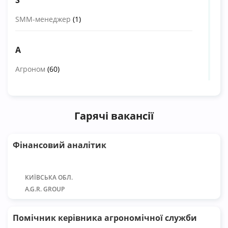
S
SMM-менеджер
(1)
А
Агроном
(60)
Агроном блоку
(5)
Гарячі вакансії
Агроном із захисту рослин
(21)
Агроном-інспектор
(7)
Фінансовий аналітик
Агроном-консультант
(28)
КИЇВСЬКА ОБЛ.
Агроном-технолог
(4)
A.G.R. GROUP
Агрохімік
(2)
Помічник керівника агрономічної служби
Аналітик
(8)