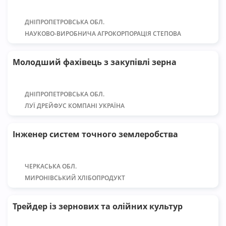
Аналітик (комп'ютерних систем), 1С
(7)
ДНІПРОПЕТРОВСЬКА ОБЛ.
НАУКОВО-ВИРОБНИЧА АГРОКОРПОРАЦІЯ СТЕПОВА
Аналітик агрономічного напрямку
(8)
Молодший фахівець з закупівлі зерна
Апаратник обробки зерна
(3)
Б
ДНІПРОПЕТРОВСЬКА ОБЛ.
ЛУЇ ДРЕЙФУС КОМПАНІ УКРАЇНА
Бухгалтер
(21)
Інженер систем точного землеробства
В
Виноградар
(3)
ЧЕРКАСЬКА ОБЛ.
МИРОНІВСЬКИЙ ХЛІБОПРОДУКТ
Водій а/т засобів (вантажного автомобіля)
(17)
Трейдер із зернових та олійних культур
Водій навантажувача
(5)