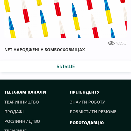
Монтажник
(1)
Н
Начальник зміни
(1)
10275
NFT НАРОДЖЕНІ У БОМБОСХОВИЩАХ
О
БІЛЬШЕ
Оператор БПЛА
(9)
Оператор машинного доїння
(4)
TELEGRAM КАНАЛИ
ПРЕТЕНДЕНТУ
Операційний директор
(5)
ТВАРИННИЦТВО
ЗНАЙТИ РОБОТУ
ПРОДАЖІ
РОЗМІСТИТИ РЕЗЮМЕ
П
РОСЛИННИЦТВО
РОБОТОДАВЦЮ
Плодоовочівник
(5)
ТРЕЙДИНГ