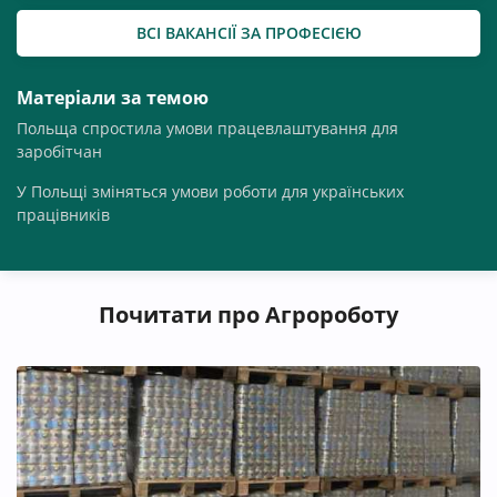
К
ВСІ ВАКАНСІЇ ЗА ПРОФЕСІЄЮ
Керівник агрономічного напрямку
(6)
Матеріали за темою
Керівник відділу
(12)
Польща спростила умови працевлаштування для
Керівник відділу закупівлі
(5)
заробітчан
У Польщі зміняться умови роботи для українських
Керівник відділу збуту
(3)
працівників
Керівник відділу ЗЕД
(3)
Керівник відділу земельних ресурсів
(6)
Почитати про Агророботу
Керуючий фермою
(2)
Комбайнер
(10)
Комерційний директор
(13)
Консультант з ВРХ
(6)