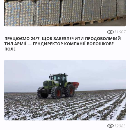
Л
Лаборант
(11)
11607
ПРАЦЮЄМО 24/7, ЩОБ ЗАБЕЗПЕЧИТИ ПРОДОВОЛЬЧИЙ
Лікар ветеринарної медицини
(35)
ТИЛ АРМІЇ — ГЕНДИРЕКТОР КОМПАНІЇ ВОЛОШКОВЕ
ПОЛЕ
Логіст
(21)
М
Майстер сушіння
(1)
Маркетолог, менеджер з маркетингу
(11)
Менеджер з логістики
(15)
Менеджер з обліку
(3)
12083