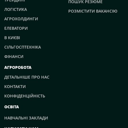
ПОШУК РЕЗЮМЕ
Помічник агронома
(10)
ЛОГІСТИКА
РОЗМІСТИТИ ВАКАНСІЮ
Помічник бухгалтера
(1)
АГРОХОЛДИНГИ
ЕЛЕВАТОРИ
Продукт-менеджер
(18)
В КИЄВІ
Птахівник
(3)
СІЛЬГОСПТЕХНІКА
ФІНАНСИ
Р
АГРОРОБОТА
Регіональний директор
(13)
ДЕТАЛЬНІШЕ ПРО НАС
Робітник фермерського господарства
(5)
КОНТАКТИ
Робочий на елеватор
(4)
КОНФІДЕНЦІЙНІСТЬ
ОСВІТА
С
НАВЧАЛЬНІ ЗАКЛАДИ
Садівник
(4)