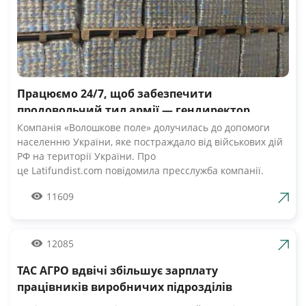
Працюємо 24/7, щоб забезпечити
продовольчий тил армії — гендиректор
компанії Волошкове поле
Компанія «Волошкове поле» долучилась до допомоги
населенню України, яке постраждало від військових дій
РФ на території України. Про
це Latifundist.com повідомила пресслужба компанії.
«Сьогодні вся Україна згуртувалась, як ніколи раніше.
11609
Вже шосту добу наші Збройні Сили героїчно стримують
наступ ворожих російських військ. А ми працюємо 24/7,
щоб забезпечити міцний продовольчий тил нашій
армії», — зазначив Андрій Табалов, генеральний
12085
директор молочної компанії «Волошкове поле».
ТАС АГРО вдвічі збільшує зарплату
Компанія «Волошкове поле» вже відправила понад 10 т
молока для забезпечення біженців та тероборони в
працівників виробничих підрозділів
Черкасах.Крім того, від сьогодні черкасці мають