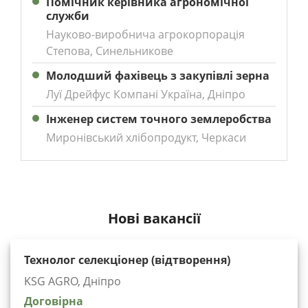
Помічник керівника агрономічної
служби
Науково-виробнича агрокорпорація
Степова, Синельникове
Молодший фахівець з закупівлі зерна
Луї Дрейфус Компані Україна, Дніпро
Інженер систем точного землеробства
Миронівський хлібопродукт, Черкаси
Нові вакансії
Технолог селекціонер (відтворення)
KSG AGRO, Дніпро
Договірна