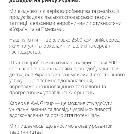
досвідом на ринку України.
Ми є однією із лідерів виробництва та реалізації
продуктів для сільськогосподарських тварин
та птиці із власними виробничими потужностями
в Україні та за її межами.
Наші клієнти — це близько 2500 компаній, серед
яких потужні агрохолдинги, великі та середні
господарства.
Штат співробітників компанії налічує понад 500
спеціалістів різних напрямків, які здобували свій
досвід як в Україні так і за її межами. Секрет нашого
успіху — це постійне вдосконалення,
впровадження інноваційних технологій та
прогресивних управлінських рішень.
Кар'єра в AVA Group — це можливість здобути
унікальні знання та досвід, чудові можливості
вдосконалення та розкриття потенціалу.
Ми пишаємось, що вносимо вклад у розвиток
тваринництва!