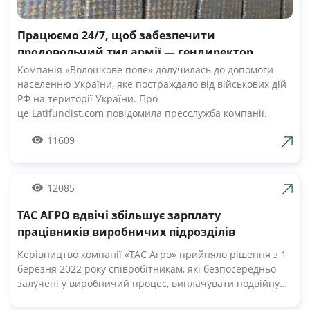
Працюємо 24/7, щоб забезпечити
продовольчий тил армії — гендиректор
компанії Волошкове поле
Компанія «Волошкове поле» долучилась до допомоги
населенню України, яке постраждало від військових дій
РФ на території України. Про
це Latifundist.com повідомила пресслужба компанії.
«Сьогодні вся Україна згуртувалась, як ніколи раніше.
11609
Вже шосту добу наші Збройні Сили героїчно стримують
наступ ворожих російських військ. А ми працюємо 24/7,
щоб забезпечити міцний продовольчий тил нашій
армії», — зазначив Андрій Табалов, генеральний
12085
директор молочної компанії «Волошкове поле».
ТАС АГРО вдвічі збільшує зарплату
Компанія «Волошкове поле» вже відправила понад 10 т
молока для забезпечення біженців та тероборони в
працівників виробничих підрозділів
Черкасах.Крім того, від сьогодні черкасці мають
Керівництво компанії «ТАС Агро» прийняло рішення з 1
можливість безкоштовно отримати пастеризоване
березня 2022 року співробітникам, які безпосередньо
молоко з бочки за адресами, вказаними на офіційній
залучені у виробничий процес, виплачувати подвійну
сторінці компанії у Facebook. «Первомайський МКК»
заробітну плату. Про це Latifundist.com повідомили у
організував відправку 20-ти т молочних консервів