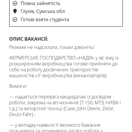
Повна зайнятість
Глухів, Сумська обл
Готові взяти студента
ОПИС ВАКАНСІЇ:
Резюме не надсилати, тільки дзвоніть!
ФЕРМЕРСЬКЕ ГОСПОДАРСТВО «НАДІЯ» у зв' язку із
розширенням виробництва готове прийняти до
себе на роботу досвічених трактористів-
машиністів с/г виробництва (механізаторів).
Вимоги:
— надається перевага кандидатам із досвідом
роботи, зокрема на вітчизняній (Т-150, МТЗ, НИВА і
т.д.) та імпортній техніці (Case, John Deere, Zetor,
Deutz-Fahr) ;
— у випадку наявності великого бажання
працювати та отримувати досвід роботи у