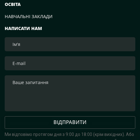
не скільки гроші, скільки пошук необхідного та
ОСВІТА
організація логістики. Тому ми просимо всіх
НАВЧАЛЬНІ ЗАКЛАДИ
приєднатися до цієї Святої доброї справи!», — зазначим
засновник компанії Рафаель Гороян. Перемога буде за
НАПИСАТИ НАМ
нами! Слава Україні!
ВІДПРАВИТИ
Ми відповімо протягом дня з 9:00 до 18:00 (крім вихідних).
Або