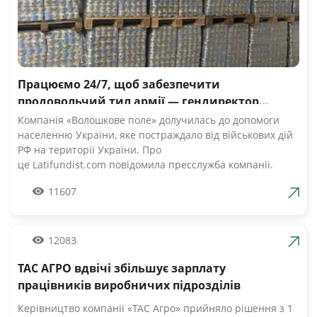
Працюємо 24/7, щоб забезпечити
продовольчий тил армії — гендиректор
компанії Волошкове поле
Компанія «Волошкове поле» долучилась до допомоги
населенню України, яке постраждало від військових дій
РФ на території України. Про
це Latifundist.com повідомила пресслужба компанії.
«Сьогодні вся Україна згуртувалась, як ніколи раніше.
11607
Вже шосту добу наші Збройні Сили героїчно стримують
наступ ворожих російських військ. А ми працюємо 24/7,
щоб забезпечити міцний продовольчий тил нашій
армії», — зазначив Андрій Табалов, генеральний
12083
директор молочної компанії «Волошкове поле».
ТАС АГРО вдвічі збільшує зарплату
Компанія «Волошкове поле» вже відправила понад 10 т
молока для забезпечення біженців та тероборони в
працівників виробничих підрозділів
Черкасах.Крім того, від сьогодні черкасці мають
Керівництво компанії «ТАС Агро» прийняло рішення з 1
можливість безкоштовно отримати пастеризоване