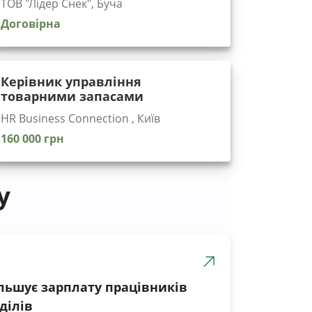
ТОВ "Лідер Снек", Буча
Договірна
Керівник управління
товарними запасами
HR Business Connection , Київ
160 000 грн
у
ільшує зарплату працівників
ділів