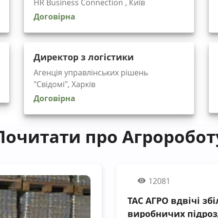
HR Business Connection , Київ
Договірна
Директор з логістики
Агенція управлінських рішень
"Cвідомі", Харків
Договірна
Почитати про Агроробот
12081
ТАС АГРО вдвічі зб
виробничих підроз