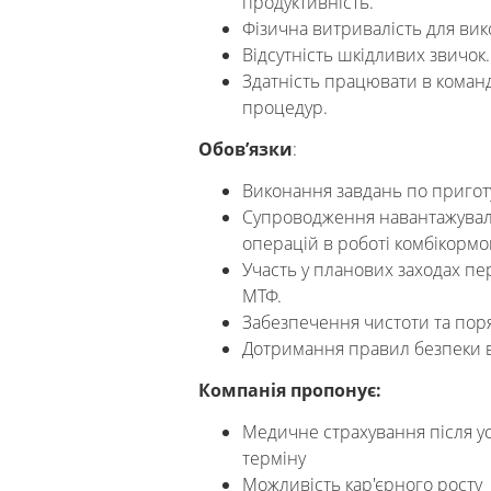
продуктивність.
Фізична витривалість для ви
Відсутність шкідливих звичок.
Здатність працювати в коман
процедур.
Обов’язки
:
Виконання завдань по пригот
Супроводження навантажувал
операцій в роботі комбікормо
Участь у планових заходах пе
МТФ.
Забезпечення чистоти та поря
Дотримання правил безпеки в
Компанія пропонує:
Медичне страхування після 
терміну
Можливість кар'єрного росту