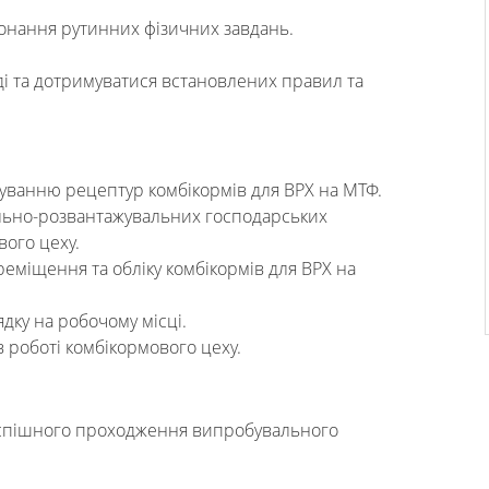
конання рутинних фізичних завдань.
ді та дотримуватися встановлених правил та
уванню рецептур комбікормів для ВРХ на МТФ.
ьно-розвантажувальних господарських
вого цеху.
реміщення та обліку комбікормів для ВРХ на
дку на робочому місці.
 роботі комбікормового цеху.
успішного проходження випробувального