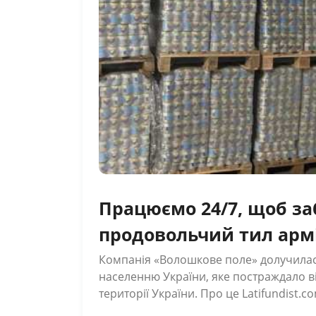
Працюємо 24/7, щоб з
продовольчий тил арм
гендиректор компанії
Компанія «Волошкове поле» долучила
населенню України, яке постраждало ві
поле
території України. Про це Latifundist.
пресслужба компанії. «Сьогодні вся Україна згуртувалась, як