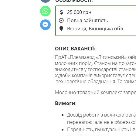
25 000 грн
Повна зайнятість
Вінниця, Вінницька обл
ОПИС ВАКАНСІЇ:
ПрАТ «Племзавод «Літинський» зай
молочних порід. Станом на початок р
знаходиться у господарстві станов
худоби компанія використовує спец
технологічне обладнання. Та займа
Молочно-товарний комплекс запро
Вимоги
:
Досвід роботи з великою рога
перевагою, але не є обов’язк
Порядність, пунктуальність і в