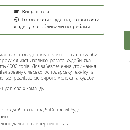
Вища освіта
Готові взяти студента, Готові взяти
людину з особливими потребами
мається розведенням великої рогатої худоби
оку кількість великої рогатої худоби, яка
ить 4000 голів. Для забезпечення утримання
іалізовану сільськогосподарську техніку та
ється реалізацією сирого молока та худоби.
шує в свою команду
тою худобою на подібній посаді буде
овим.
ідповідальність, енергійність та