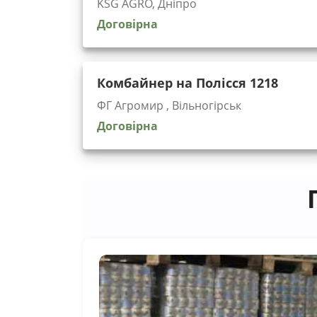
KSG AGRO, Дніпро
Договірна
Комбайнер на Полісся 1218
ФГ Агромир , Вільногірськ
Договірна