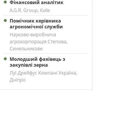
Фінансовий аналітик
A.G.R. Group, Київ
Помічник керівника
агрономічної служби
Науково-виробнича
агрокорпорація Степова,
Синельникове
Молодший фахівець з
закупівлі зерна
Луї Дрейфус Компані Україна,
Дніпро