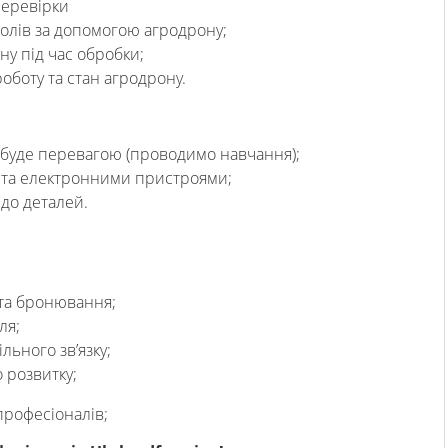
перевірки
лів за допомогою агродрону;
у під час обробки;
оботу та стан агродрону.
 буде перевагою (проводимо навчання);
 та електронними пристроями;
 до деталей.
та бронювання;
ля;
ьного зв’язку;
 розвитку;
професіоналів;