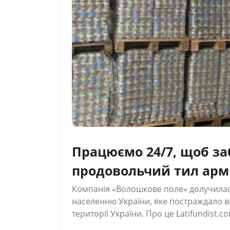
Працюємо 24/7, щоб з
продовольчий тил арм
гендиректор компанії
Компанія «Волошкове поле» долучила
населенню України, яке постраждало ві
поле
території України. Про це Latifundist.
пресслужба компанії. «Сьогодні вся Україна згуртувалась, як