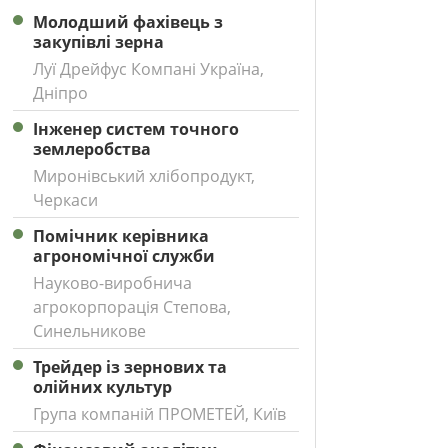
Молодший фахівець з
закупівлі зерна
Луї Дрейфус Компані Україна,
Дніпро
Інженер систем точного
землеробства
Миронівський хлібопродукт,
Черкаси
Помічник керівника
агрономічної служби
Науково-виробнича
агрокорпорація Степова,
Синельникове
Трейдер із зернових та
олійних культур
Група компаній ПРОМЕТЕЙ, Київ