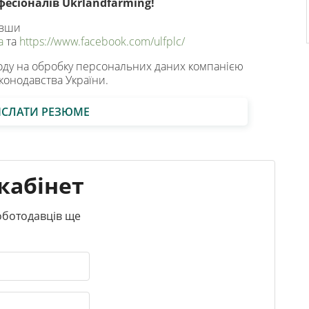
есіоналів Ukrlandfarming!
овши
a
та
https://www.facebook.com/ulfplc/
оду на обробку персональних даних компанією
конодавства України.
ІСЛАТИ РЕЗЮМЕ
кабінет
роботодавців ще