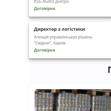
KSG AGRO, Дніпро
Договірна
Директор з логістики
Агенція управлінських рішень
"Cвідомі", Харків
Договірна