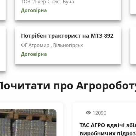
ТОВ "Лідер Снек", Буча
Договірна
Потрібен тракторист на МТЗ 892
ФГ Агромир , Вільногірськ
Договірна
Почитати про Агроробот
12090
ТАС АГРО вдвічі зб
виробничих підроз