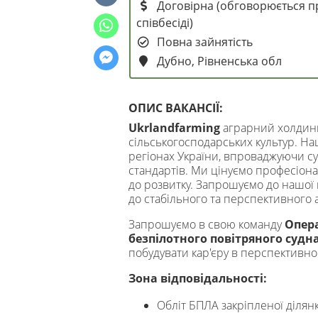
Договірна (обговорюється п
співбесіді)
Повна зайнятість
Дубно, Рівненська обл
ОПИС ВАКАНСІЇ:
Ukrlandfarming
аграрний холдинг
сільськогосподарських культур. Н
регіонах України, впроваджуючи су
стандартів. Ми цінуємо професіона
до розвитку. Запрошуємо до нашої 
до стабільного та перспективного 
Запрошуємо в свою команду
Опера
безпілотного повітряного судна
побудувати кар'єру в перспективно
Зона відповідальності:
Обліт БПЛА закріпленої ділянк