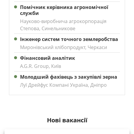
Помічник керівника агрономічної
служби
Науково-виробнича агрокорпорація
Степова, Синельникове
Інженер систем точного землеробства
Миронівський хлібопродукт, Черкаси
Фінансовий аналітик
A.G.R. Group, Київ
Молодший фахівець з закупівлі зерна
Луї Дрейфус Компані Україна, Дніпро
Нові вакансії