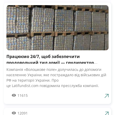
Працюємо 24/7, щоб забезпечити
продовольчий тил армії — гендиректор
компанії Волошкове поле
Компанія «Волошкове поле» долучилась до допомоги
населенню України, яке постраждало від військових дій
РФ на території України. Про
це Latifundist.com повідомила пресслужба компанії.
«Сьогодні вся Україна згуртувалась, як ніколи раніше.
11615
Вже шосту добу наші Збройні Сили героїчно стримують
наступ ворожих російських військ. А ми працюємо 24/7,
щоб забезпечити міцний продовольчий тил нашій
армії», — зазначив Андрій Табалов, генеральний
12091