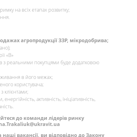
римку на всіх етапах розвитку;
ння.
родажах агропродукції ЗЗР, мікродобрива;
ано);
ії «В»
в з реальними покупцями буде додатковою
оживання в його межах;
ченого користувача;
 з клієнтами;
, енергійність, активність, ініціативність,
ність.
уйтеся до команди лідерів ринку
na.Trakaliuk@ukravit.ua
наші вакансії, ви відповідно до Закону