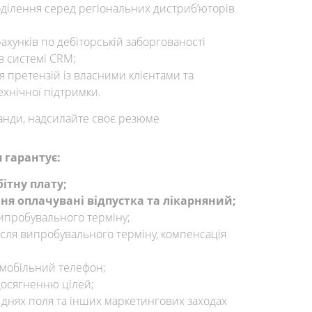
ділення серед регіональних дистриб’юторів
рахунків по дебіторській заборгованості
в системі CRM;
я претензій із власними клієнтами та
ехнічної підтримки.
анди, надсилайте своє резюме
 гарантує:
ітну плату;
я оплачувані відпустка та лікарняний;
ипробувального терміну;
сля випробувального терміну, компенсація
 мобільний телефон;
досягненню цілей;
, днях поля та інших маркетингових заходах