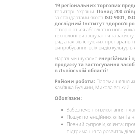
19 регіональних торгових пре
території України.
Понад 200 спі
за стандартами якості
ISO 9001, IS
дослідний Інститут здоров’я рос
створюються абсолютно нові, унік
технології вирощування та захисту
ряд аналізів існуючих препаратів і к
випробування всіх видів культур в
Наразі ми шукаємо
енергійних і 
продажу та застосування засоб
в Львівській області!
Райони роботи:
Перемишлянський
Кам’янка-Бузький, Миколаївський.
Обов’язки:
Забезпечення виконання план
Пошук потенційних клієнтів на
Повний супровід клієнта: про
підтримання та розвиток ділов