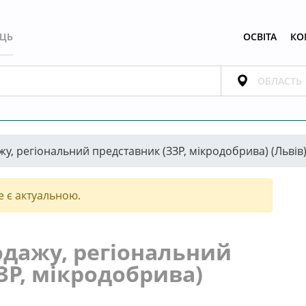
ЕЦЬ
ОСВІТА
КО
у, регіональний представник (ЗЗР, мікродобрива) (Львів
е є актуальною.
дажу, регіональний
ЗР, мікродобрива)