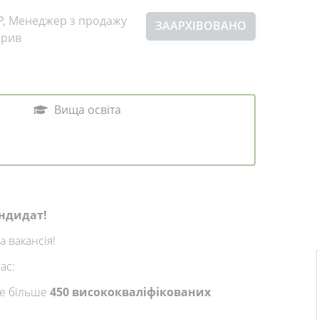
Р, Менеджер з продажу
ЗААРХІВОВАНО
брив
Вища освіта
андидат!
а вакансія!
ас:
е більше
450 висококваліфікованих