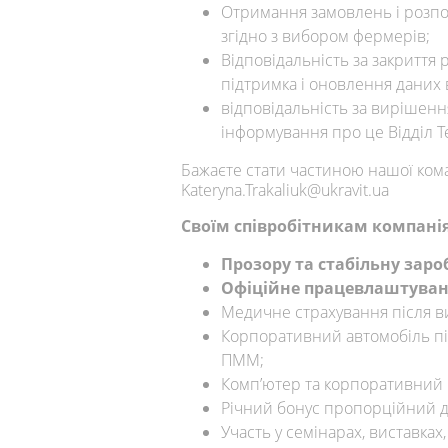
Отримання замовлень і розпо
згідно з вибором фермерів;
Відповідальність за закриття 
підтримка і оновлення даних 
відповідальність за вирішенн
інформування про це Відділ Т
Бажаєте стати частиною нашої ком
Kateryna.Trakaliuk@ukravit.ua
Своїм співробітникам компанія
Прозору та стабільну зароб
Офіційне працевлаштуванн
Медичне страхування після в
Корпоративний автомобіль пі
ПММ;
Комп’ютер та корпоративний
Річний бонус пропорційний 
Участь у семінарах, виставках