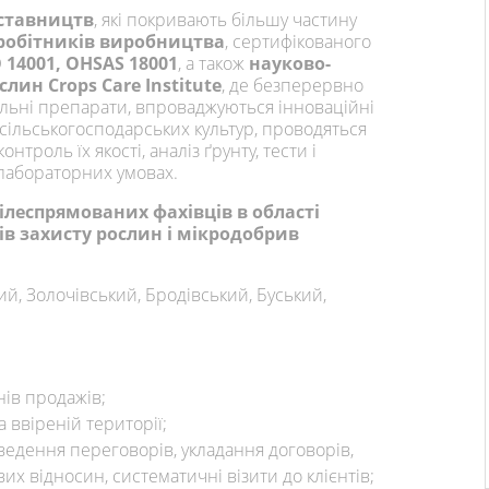
дставництв
, які покривають більшу частину
вробітників виробництва
, сертифікованого
O 14001, OHSAS 18001
, а також
науково-
лин Crops Care Institute
, де безперервно
альні препарати, впроваджуються інноваційні
 сільськогосподарських культур, проводяться
онтроль їх якості, аналіз ґрунту, тести і
 лабораторних умовах.
цілеспрямованих фахівців в області
ів захисту рослин і мікродобрив
, Золочівський, Бродівський, Буський,
ів продажів;
 ввіреній території;
ведення переговорів, укладання договорів,
их відносин, систематичні візити до клієнтів;