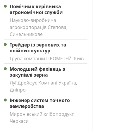
Помічник керівника
агрономічної служби
Науково-виробнича
агрокорпорація Степова,
Синельникове
Трейдер із зернових та
олійних культур
Група компаній ПРОМЕТЕЙ, Київ
Молодший фахівець з
закупівлі зерна
Луї Дрейфус Компані Україна,
Дніпро
Інженер систем точного
землеробства
Миронівський хлібопродукт,
Черкаси