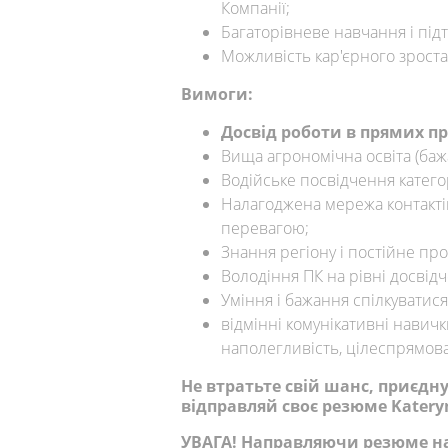
Компанії;
Багаторівневе навчання і підт
Можливість кар'єрного зроста
Вимоги:
Досвід роботи в прямих п
Вища агрономічна освіта (баж
Водійське посвідчення категор
Налагоджена мережа контакті
перевагою;
Знання регіону і постійне пр
Володіння ПК на рівні досвід
Уміння і бажання спілкуватися
відмінні комунікативні навички
наполегливість, цілеспрямова
Не втратьте свій шанс, приєдн
відправляй своє резюме
Katery
УВАГА! Направляючи резюме на 