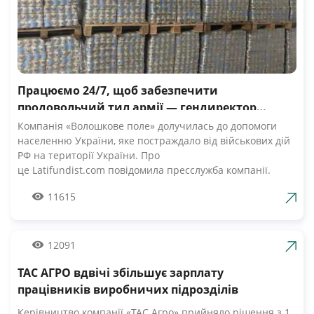
Працюємо 24/7, щоб забезпечити
продовольчий тил армії — гендиректор
компанії Волошкове поле
Компанія «Волошкове поле» долучилась до допомоги
населенню України, яке постраждало від військових дій
РФ на території України. Про
це Latifundist.com повідомила пресслужба компанії.
«Сьогодні вся Україна згуртувалась, як ніколи раніше.
11615
Вже шосту добу наші Збройні Сили героїчно стримують
наступ ворожих російських військ. А ми працюємо 24/7,
щоб забезпечити міцний продовольчий тил нашій
армії», — зазначив Андрій Табалов, генеральний
12091
директор молочної компанії «Волошкове поле».
ТАС АГРО вдвічі збільшує зарплату
Компанія «Волошкове поле» вже відправила понад 10 т
молока для забезпечення біженців та тероборони в
працівників виробничих підрозділів
Черкасах.Крім того, від сьогодні черкасці мають
Керівництво компанії «ТАС Агро» прийняло рішення з 1