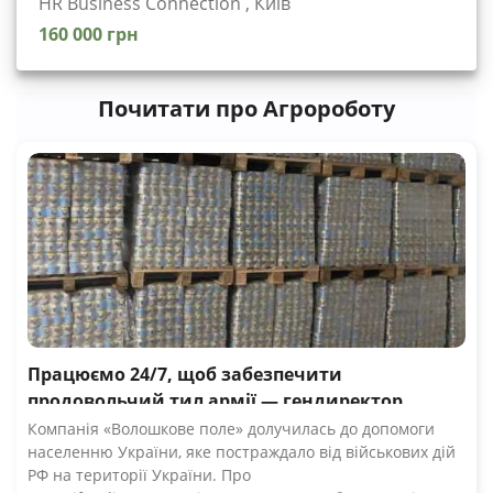
HR Business Connection , Київ
160 000 грн
Почитати про Агророботу
Працюємо 24/7, щоб забезпечити
продовольчий тил армії — гендиректор
компанії Волошкове поле
Компанія «Волошкове поле» долучилась до допомоги
населенню України, яке постраждало від військових дій
РФ на території України. Про