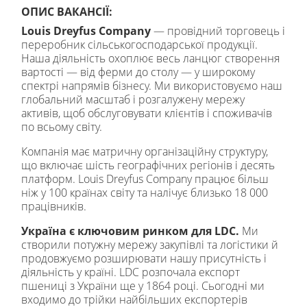
ОПИС ВАКАНСІЇ:
Louis Dreyfus Company
— провідний торговець і
переробник сільськогосподарської продукції.
Наша діяльність охоплює весь ланцюг створення
вартості — від ферми до столу — у широкому
спектрі напрямів бізнесу. Ми використовуємо наш
глобальний масштаб і розгалужену мережу
активів, щоб обслуговувати клієнтів і споживачів
по всьому світу.
Компанія має матричну організаційну структуру,
що включає шість географічних регіонів і десять
платформ. Louis Dreyfus Company працює більш
ніж у 100 країнах світу та налічує близько 18 000
працівників.
Україна є ключовим ринком для LDC.
Ми
створили потужну мережу закупівлі та логістики й
продовжуємо розширювати нашу присутність і
діяльність у країні. LDC розпочала експорт
пшениці з України ще у 1864 році. Сьогодні ми
входимо до трійки найбільших експортерів