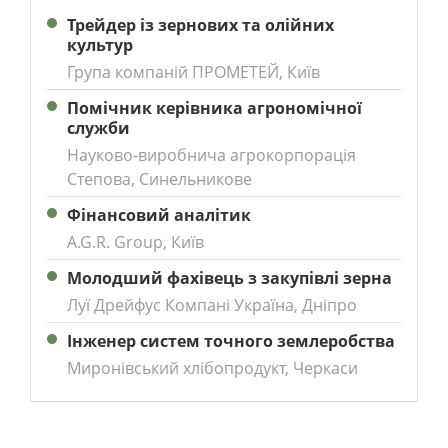
Трейдер із зернових та олійних
культур
Група компаній ПРОМЕТЕЙ, Київ
Помічник керівника агрономічної
служби
Науково-виробнича агрокорпорація
Степова, Синельникове
Фінансовий аналітик
A.G.R. Group, Київ
Молодший фахівець з закупівлі зерна
Луї Дрейфус Компані Україна, Дніпро
Інженер систем точного землеробства
Миронівський хлібопродукт, Черкаси