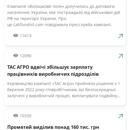
компанії Волошкове поле
Компанія «Волошкове поле» долучилась до допомоги
населенню України, яке постраждало від військових дій
РФ на території України. Про
це Latifundist.com повідомила пресслужба компанії.
«Сьогодні вся Україна згуртувалась, як ніколи раніше.
11613
Вже шосту добу наші Збройні Сили героїчно стримують
наступ ворожих російських військ. А ми працюємо 24/7,
щоб забезпечити міцний продовольчий тил нашій
армії», — зазначив Андрій Табалов, генеральний
12090
директор молочної компанії «Волошкове поле».
ТАС АГРО вдвічі збільшує зарплату
Компанія «Волошкове поле» вже відправила понад 10 т
молока для забезпечення біженців та тероборони в
працівників виробничих підрозділів
Черкасах.Крім того, від сьогодні черкасці мають
Керівництво компанії «ТАС Агро» прийняло рішення з 1
можливість безкоштовно отримати пастеризоване
березня 2022 року співробітникам, які безпосередньо
молоко з бочки за адресами, вказаними на офіційній
залучені у виробничий процес, виплачувати подвійну
сторінці компанії у Facebook. «Первомайський МКК»
заробітну плату. Про це Latifundist.com повідомили у
організував відправку 20-ти т молочних консервів
пресслужбі компанії. «У цей складний час ми високо
нашим мужнім бійцям. Звичайно, доставка зараз
цінуємо мужність і професіоналізм наших працівників.
10330
непроста, але за допомогою ЗСУ компанія вирішує всі ці
Враховуючи виклики та небезпеки, з якими стикаються
питання.
наші люди, ми прийняли рішення збільшити вдвічі
Прометей виділив понад 160 тис. грн