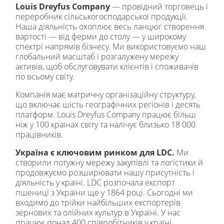
Louis Dreyfus Company
— провідний торговець і
переробник сільськогосподарської продукції.
Наша діяльність охоплює весь ланцюг створення
вартості — від ферми до столу — у широкому
спектрі напрямів бізнесу. Ми використовуємо наш
глобальний масштаб і розгалужену мережу
активів, щоб обслуговувати клієнтів і споживачів
по всьому світу.
Компанія має матричну організаційну структуру,
що включає шість географічних регіонів і десять
платформ. Louis Dreyfus Company працює більш
ніж у 100 країнах світу та налічує близько 18 000
працівників.
Україна є ключовим ринком для LDC.
Ми
створили потужну мережу закупівлі та логістики й
продовжуємо розширювати нашу присутність і
діяльність у країні. LDC розпочала експорт
пшениці з України ще у 1864 році. Сьогодні ми
входимо до трійки найбільших експортерів
зернових та олійних культур в Україні. У нас
працює понад 400 співробітників у країні.