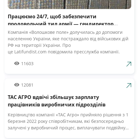
Працюємо 24/7, щоб забезпечити
продовольчий тил армії — гендиректор
компанії Волошкове поле
Компанія «Волошкове поле» долучилась до допомоги
населенню України, яке постраждало від військових дій
РФ на території України. Про
це Latifundist.com повідомила пресслужба компанії.
«Сьогодні вся Україна згуртувалась, як ніколи раніше.
11603
Вже шосту добу наші Збройні Сили героїчно стримують
наступ ворожих російських військ. А ми працюємо 24/7,
щоб забезпечити міцний продовольчий тил нашій
армії», — зазначив Андрій Табалов, генеральний
12081
директор молочної компанії «Волошкове поле».
ТАС АГРО вдвічі збільшує зарплату
Компанія «Волошкове поле» вже відправила понад 10 т
молока для забезпечення біженців та тероборони в
працівників виробничих підрозділів
Черкасах.Крім того, від сьогодні черкасці мають
Керівництво компанії «ТАС Агро» прийняло рішення з 1
можливість безкоштовно отримати пастеризоване
березня 2022 року співробітникам, які безпосередньо
молоко з бочки за адресами, вказаними на офіційній
залучені у виробничий процес, виплачувати подвійну
сторінці компанії у Facebook. «Первомайський МКК»
заробітну плату. Про це Latifundist.com повідомили у
організував відправку 20-ти т молочних консервів