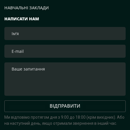
організація логістики. Тому ми просимо всіх
НАВЧАЛЬНІ ЗАКЛАДИ
приєднатися до цієї Святої доброї справи!», — зазначим
засновник компанії Рафаель Гороян. Перемога буде за
НАПИСАТИ НАМ
нами! Слава Україні!
ВІДПРАВИТИ
Ми відповімо протягом дня з 9:00 до 18:00 (крім вихідних).
Або
на наступний день, якщо отримали звернення в інший час.