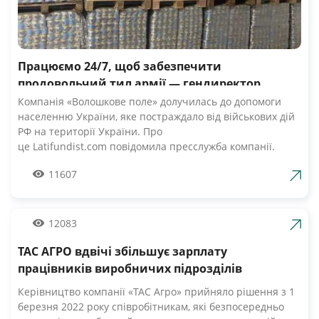
Працюємо 24/7, щоб забезпечити
продовольчий тил армії — гендиректор
компанії Волошкове поле
Компанія «Волошкове поле» долучилась до допомоги
населенню України, яке постраждало від військових дій
РФ на території України. Про
це Latifundist.com повідомила пресслужба компанії.
«Сьогодні вся Україна згуртувалась, як ніколи раніше.
11607
Вже шосту добу наші Збройні Сили героїчно стримують
наступ ворожих російських військ. А ми працюємо 24/7,
щоб забезпечити міцний продовольчий тил нашій
армії», — зазначив Андрій Табалов, генеральний
12083
директор молочної компанії «Волошкове поле».
ТАС АГРО вдвічі збільшує зарплату
Компанія «Волошкове поле» вже відправила понад 10 т
молока для забезпечення біженців та тероборони в
працівників виробничих підрозділів
Черкасах.Крім того, від сьогодні черкасці мають
Керівництво компанії «ТАС Агро» прийняло рішення з 1
можливість безкоштовно отримати пастеризоване
березня 2022 року співробітникам, які безпосередньо
молоко з бочки за адресами, вказаними на офіційній