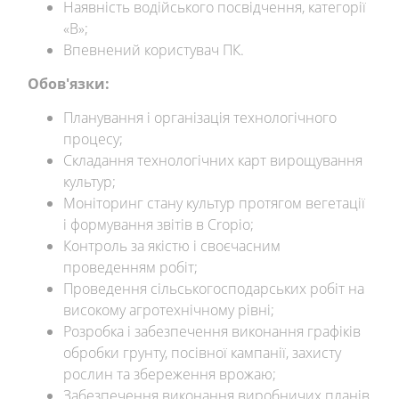
Наявність водійського посвідчення, категорії
«В»;
Впевнений користувач ПК.
Обов'язки:
Планування і організація технологічного
процесу;
Складання технологічних карт вирощування
культур;
Моніторинг стану культур протягом вегетації
і формування звітів в Cropio;
Контроль за якістю і своєчасним
проведенням робіт;
Проведення сільськогосподарських робіт на
високому агротехнічному рівні;
Розробка і забезпечення виконання графіків
обробки грунту, посівної кампанії, захисту
рослин та збереження врожаю;
Забезпечення виконання виробничих планів