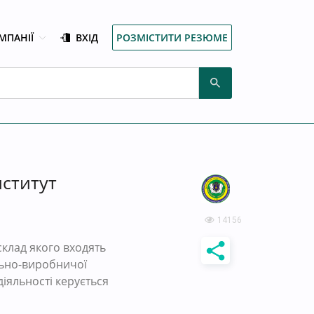
МПАНІЇ
ВХІД
РОЗМІСТИТИ РЕЗЮМЕ
нститут
14156
 склад якого входять
льно-виробничої
діяльності керується