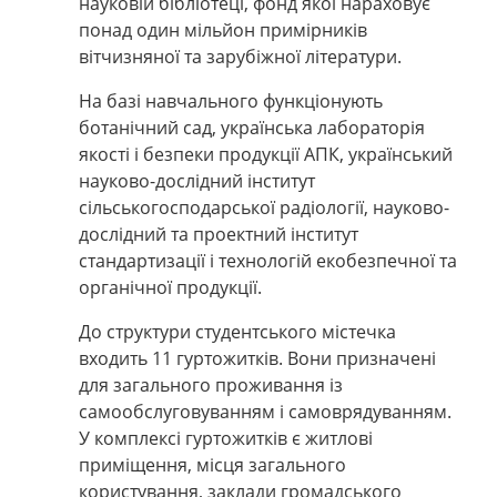
науковій бібліотеці, фонд якої нараховує
понад один мільйон примірників
вітчизняної та зарубіжної літератури.
На базі навчального функціонують
ботанічний сад, українська лабораторія
якості і безпеки продукції АПК, український
науково-дослідний інститут
сільськогосподарської радіології, науково-
дослідний та проектний інститут
стандартизації і технологій екобезпечної та
органічної продукції.
До структури студентського містечка
входить 11 гуртожитків
. Вони
призначені
для загального проживання із
самообслуговуванням і самоврядуванням.
У комплексі гуртожитків є житлові
приміщення, місця загального
користування, заклади громадського