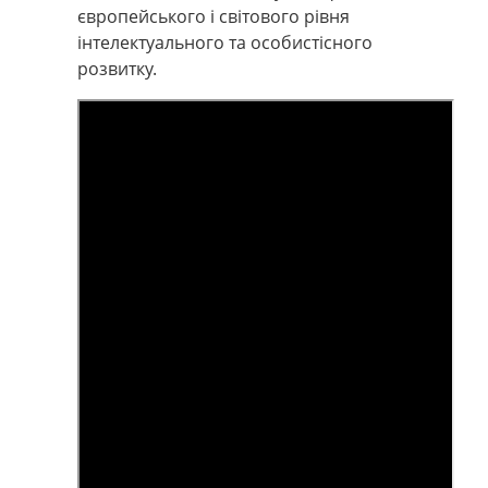
європейського і світового рівня
інтелектуального та особистісного
розвитку.