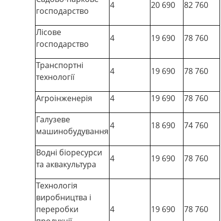
4
20 690
82 760
господарство
Лісове
4
19 690
78 760
господарство
Транспортні
4
19 690
78 760
технології
Агроінженерія
4
19 690
78 760
Галузеве
4
18 690
74 760
машинобудування
Водні біоресурси
4
19 690
78 760
та аквакультура
Технологія
виробництва і
переробки
4
19 690
78 760