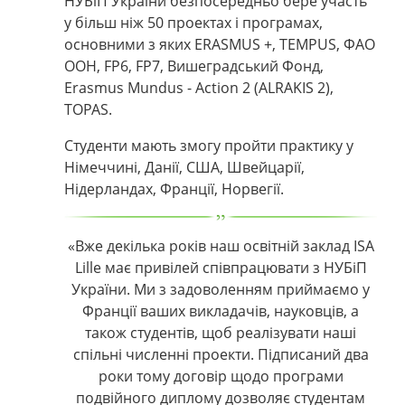
НУБіП України безпосередньо бере участь
у більш ніж 50 проектах і програмах,
основними з яких ERASMUS +, ТEMPUS, ФАО
ООН, FP6, FP7, Вишеградський Фонд,
Erasmus Mundus - Action 2 (ALRAKIS 2),
TOPAS.
Студенти мають змогу пройти практику у
Німеччині, Данії, США, Швейцарії,
Нідерландах, Франції, Норвегії.
«Вже декілька років наш освітній заклад ISA
Lille має привілей співпрацювати з
НУБіП
України. Ми з задоволенням приймаємо у
Франції ваших викладачів, науковців, а
також студентів, щоб реалізувати наші
спільні численні проекти. Підписаний два
роки тому договір щодо програми
подвійного диплому дозволяє студентам