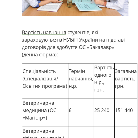
Вартість навчання
студентів, які
зараховуються в НУБіП України на підставі
договорів для здобуття ОС
«
Бакалавр
»
(денна форма):
Вартість
Спеціальність
Термін
Загальна
одного
(Спеціалізація/
навчання,
вартість,
н.р.,
Освітня програма)
н.р.
грн.
грн.
Ветеринарна
медицина (ОС
6
25 240
151 440
«Магістр»)
Ветеринарна