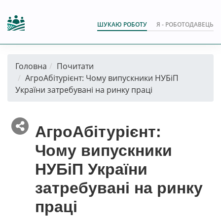
ШУКАЮ РОБОТУ
Я - РОБОТОДАВЕЦЬ
Головна
Почитати
АгроАбітурієнт: Чому випускники НУБіП
України затребувані на ринку праці
АгроАбітурієнт:
Чому випускники
НУБіП України
затребувані на ринку
праці