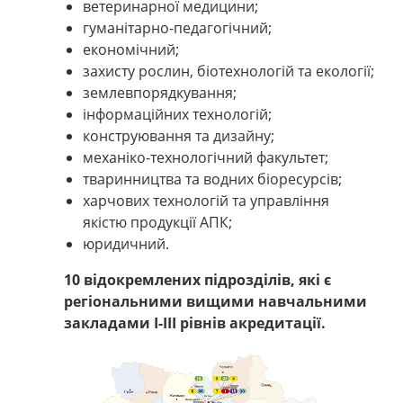
ветеринарної медицини;
гуманітарно-педагогічний;
економічний;
захисту рослин, біотехнологій та екології;
землевпорядкування;
інформаційних технологій;
конструювання та дизайну;
механіко-технологічний факультет;
тваринництва та водних біоресурсів;
харчових технологій та управління
якістю продукції АПК;
юридичний.
10 відокремлених підрозділів, які є
регіональними вищими навчальними
закладами І-ІІІ рівнів акредитації.