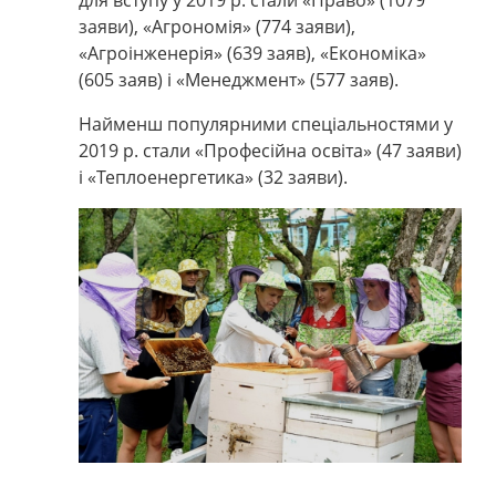
для вступу у 2019 р. стали «Право» (1079
заяви), «Агрономія» (774 заяви),
«Агроінженерія» (639 заяв), «Економіка»
(605 заяв) і «Менеджмент» (577 заяв).
Найменш популярними спеціальностями у
2019 р. стали «Професійна освіта» (47 заяви)
і «Теплоенергетика» (32 заяви).