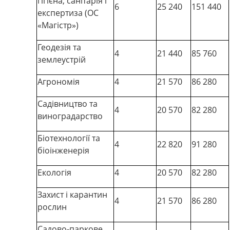
гігієна, санітарія і
6
25 240
151 440
експертиза (ОС
«Магістр»)
Геодезія та
4
21 440
85 760
землеустрій
Агрономія
4
21 570
86 280
Садівництво та
4
20 570
82 280
виноградарство
Біотехнології та
4
22 820
91 280
біоінженерія
Екологія
4
20 570
82 280
Захист і карантин
4
21 570
86 280
рослин
Садово-паркове