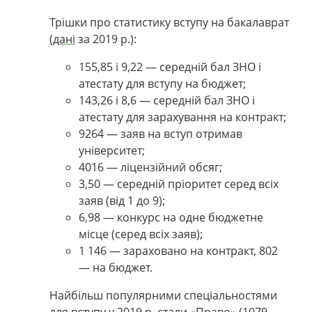
Трішки про статистику вступу на бакалаврат
(
дані
за 2019 р.):
155,85 і 9,22
—
середній бал ЗНО і
атестату для вступу на бюджет;
143,26 і 8,6
—
середній бал ЗНО і
атестату для зарахування на контракт;
9264 — заяв на вступ отримав
університет;
4016 — ліцензійний обсяг;
3,50 — середній пріоритет серед всіх
заяв (від 1 до 9);
6,98 — конкурс на одне бюджетне
місце (серед всіх заяв);
1 146 — зараховано на контракт, 802
— на бюджет.
Найбільш популярними спеціальностями