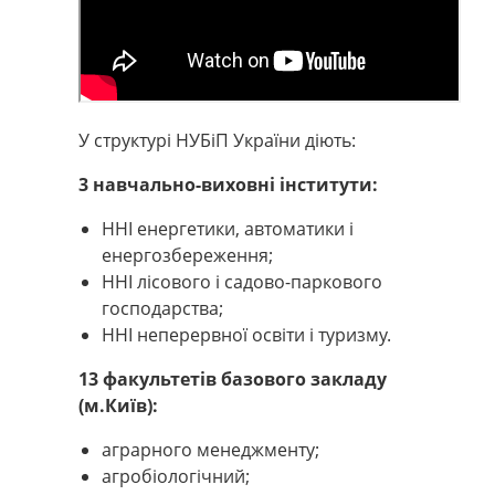
У структурі
НУБіП України діють:
3 навчально-виховні інститути:
ННІ енергетики, автоматики і
енергозбереження;
ННІ лісового і садово-паркового
господарства;
ННІ неперервної освіти і туризму.
13 факультетів базового закладу
(м.Київ):
аграрного менеджменту;
агробіологічний;