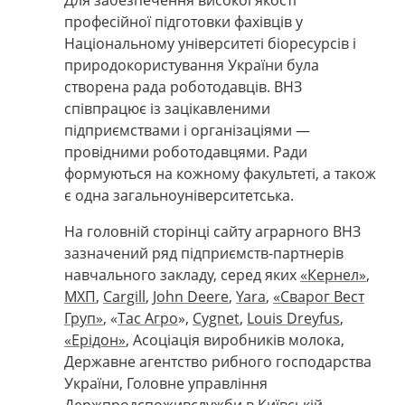
професійної підготовки фахівців у
Національному університеті біоресурсів і
природокористування України була
створена рада роботодавців. ВНЗ
співпрацює
із зацікавленими
підприємствами і організаціями
—
провідними роботодавцями. Ради
формуються на кожному факультеті, а також
є одна загальноуніверситетська.
На головній сторінці сайту аграрного ВНЗ
зазначений ряд підприємств-партнерів
навчального закладу, серед яких
«Кернел»
,
МХП
,
Cargill
,
John Deere
,
Yara
,
«Сварог Вест
Груп»
,
«
Тас Агро
»
,
Cygnet
,
Louis Dreyfus
,
«
Ерідон
»
, Асоціація виробників молока,
Державне агентство рибного господарства
України, Головне управління
Держпродспоживслужби в Київській