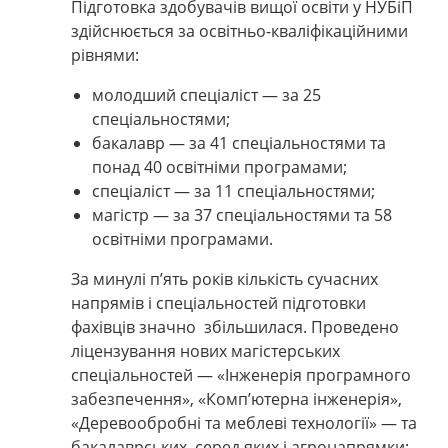
Підготовка здобувачів вищої освіти у НУБіП
здійснюється за освітньо-кваліфікаційними
рівнями:
молодший спеціаліст
—
за 25
спеціальностями;
бакалавр — за 41 спеціальностями та
понад 40 освітніми програмами;
спеціаліст — за 11 спеціальностями;
магістр — за 37 спеціальностями та 58
освітніми програмами.
За минулі п’ять років кількість сучасних
напрямів і спеціальностей підготовки
фахівців значно збільшилася. Проведено
ліцензування нових магістерських
спеціальностей
—
«Інженерія програмного
забезпечення», «Комп’ютерна інженерія»,
«Деревообробні та меблеві технології»
—
та
бакалаврських, серед яких і агронапрямки: