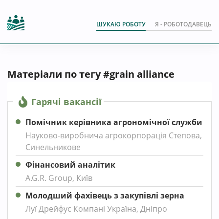
ШУКАЮ РОБОТУ
Я - РОБОТОДАВЕЦЬ
Матеріали по тегу #grain alliance
Гарячі вакансії
Помічник керівника агрономічної служби
Науково-виробнича агрокорпорація Степова,
Синельникове
Фінансовий аналітик
A.G.R. Group, Київ
Молодший фахівець з закупівлі зерна
Луї Дрейфус Компані Україна, Дніпро