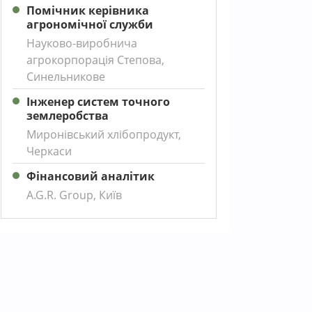
Помічник керівника
агрономічної служби
Науково-виробнича
агрокорпорація Степова,
Синельникове
Інженер систем точного
землеробства
Миронівський хлібопродукт,
Черкаси
Фінансовий аналітик
A.G.R. Group, Київ