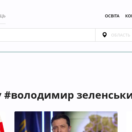
ЕЦЬ
ОСВІТА
КО
гу #володимир зеленськ