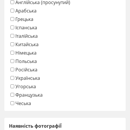
Англійська (просунутий)
Арабська
Грецька
Іспанська
Італійська
Китайська
Німецька
Польська
Російська
Українська
Угорська
Французька
Чеська
Наявність фотографіЇ