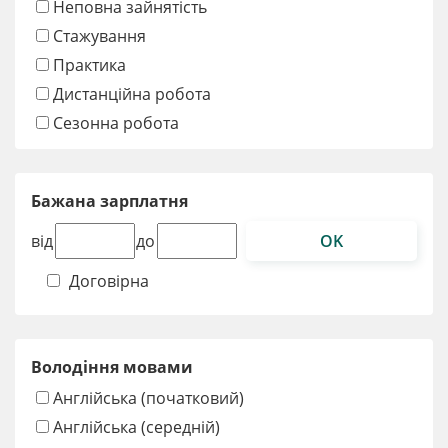
Неповна зайнятість
Стажування
Практика
Дистанційна робота
Сезонна робота
Бажана зарплатня
OK
від
до
Договірна
Володіння мовами
Англійська (початковий)
Англійська (середній)