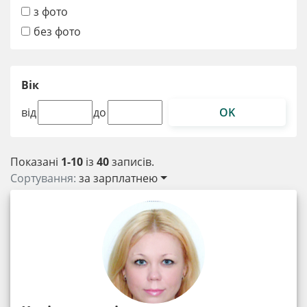
з фото
без фото
Вік
OK
від
до
Показані
1-10
із
40
записів.
Сортування:
за зарплатнею