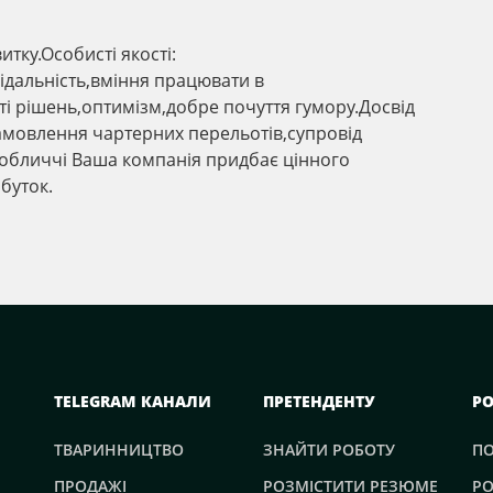
тку.Особисті якості:
відальність,вміння працювати в
тті рішень,оптимізм,добре почуття гумору.Досвід
амовлення чартерних перельотів,супровід
обличчі Ваша компанія придбає цінного
буток.
TELEGRAM КАНАЛИ
ПРЕТЕНДЕНТУ
Р
ТВАРИННИЦТВО
ЗНАЙТИ РОБОТУ
П
ПРОДАЖІ
РОЗМІСТИТИ РЕЗЮМЕ
РО