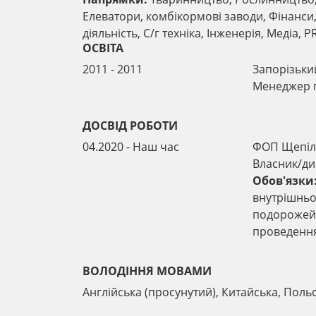
Елеватори, комбікормові заводи, Фінанс
діяльність, С/г техніка, Інженерія, Медіа, 
ОСВІТА
2011 - 2011
Запорізьки
Менеджер г
ДОСВІД РОБОТИ
04.2020 - Наш час
ФОП Щепіло
Власник/ди
Обов'язки
внутрішньоу
подорожей 
проведення
ВОЛОДІННЯ МОВАМИ
Англійська (просунутий), Китайська, Польс