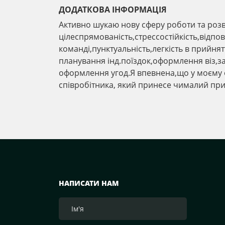
ДОДАТКОВА ІНФОРМАЦІЯ
Активно шукаю нову сферу роботи та розви
цілеспрямованість,стрессостійкість,відпо
команді,пунктуальність,легкість в прийня
планування інд.поїздок,оформлення віз,з
оформлення угод.Я впевнена,що у моєму 
співробітника, який принесе чималий при
НАПИСАТИ НАМ