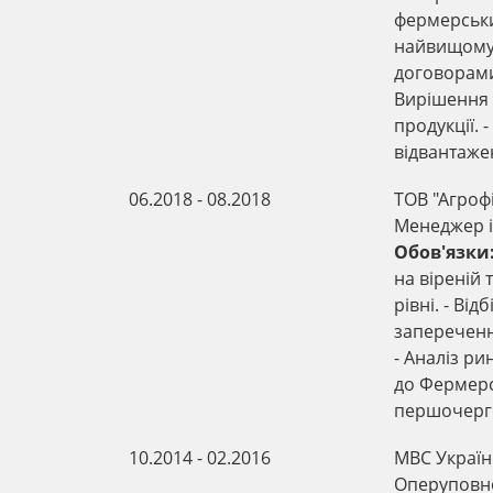
фермерськи
найвищому р
договорами,
Вирішення 
продукції. 
відвантажен
06.2018 - 08.2018
ТОВ "Агроф
Менеджер і
Обов'язки
на віреній
рівні. - Від
запереченн
- Аналіз ри
до Фермерс
першочерг
10.2014 - 02.2016
МВС Україн
Оперуповн