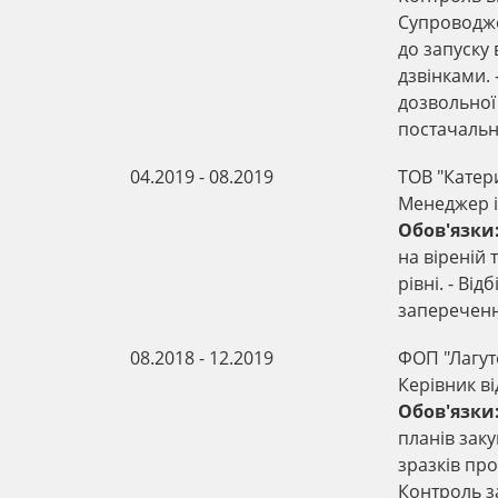
Супроводже
до запуску 
дзвінками. 
дозвольної 
постачальни
04.2019 - 08.2019
ТОВ "Катер
Менеджер із
Обов'язки
на віреній
рівні. - Від
запереченн
08.2018 - 12.2019
ФОП "Лагут
Керівник ві
Обов'язки
планів заку
зразків про
Контроль з