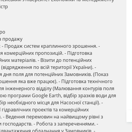
істр
ро
з продажу
:
- Продаж систем краплинного зрошення. -
 комерційних пропозицій. - Підготовка
них матеріалів. - Візити до потенційних
(відрядження по всій території України). -
 дня поля для потенційних Замовників. (Показ
ошення яка вже працює). - Підготовка технічного
ля інженерного відділу (Малювання контурів поля
ою програми Google Earth, відбір зразків води для
дбір необхідного місця для Насосної станції). -
 гідравлічних проектів та комерційних
. - Ведення перемовин на найвищому рівні з
 господарств. - Робота з запереченнями. -
ідвантаження обладнання у Замовників. -