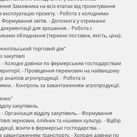
ння Замовника на всіх етапах від проектування
в експлуатацію проекту. - Робота з холодними
- Формування звітів. - Допомога у отриманні
документації для зрошення. - Робота с
ками обладнання (терміни поставок, якість, ціна).
инопільський торговий дім"
 закупівлі
:
- Холодні дзвінки по фермерським господарствам
 території. - Проведення перемовин на найвищому
бір аналізів агропродукції. - Робота із
ями. - Контроль за завантаженням агропродукції.
енко"
дділу закупівель.
:
- Організація відділу закупівель. - Формування
півлі зернових, олійних та нішевих культур. - Відбір
дукції, візити в фермерські господарства. -
а завантаженням транспорту. - Холодні дзвінки по