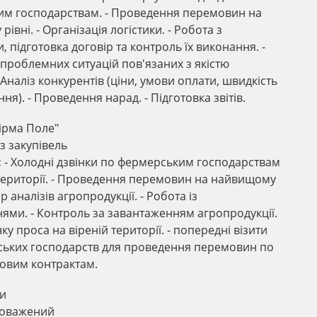
м господарствам. - Проведення перемовин на
івні. - Організація логістики. - Робота з
 підготовка договір та контроль їх виконання. -
проблемних ситуацій пов'язаних з якістю
- Аналіз конкурентів (ціни, умови оплати, швидкість
ня). - Проведення нарад. - Підготовка звітів.
ірма Поле"
з закупівель
:
- Холодні дзвінки по фермерським господарствам
 території. - Проведення перемовин на найвищому
бір аналізів агропродукції. - Робота із
ями. - Контроль за завантаженням агропродукції.
нку проса на віреній території. - попередні візити
ьких господарств для проведення перемовин по
овим контрактам.
и
оважений