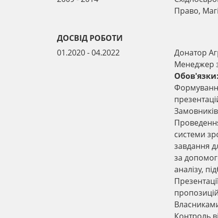
Право, Маг
ДОСВІД РОБОТИ
01.2020 - 04.2022
Донатор Аг
Менеджер 
Обов'язки
Формування
презентацій
Замовників 
Проведення
системи зр
завдання д
за допомог
аналізу, пі
Презентації
пропозицій
Власниками
Контроль в