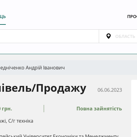
ЕЦЬ
ПРО
едніченко Андрій Іванович
півель/Продажу
06.06.2023
0 грн.
Повна зайнятість
і, С/г техніка
пейський Університет Економіки та Менеджменту