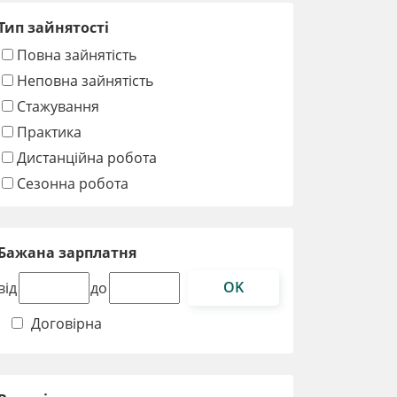
Тип зайнятості
Повна зайнятість
Неповна зайнятість
Стажування
Практика
Дистанційна робота
Сезонна робота
Бажана зарплатня
OK
від
до
Договірна