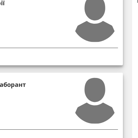
ії
лаборант