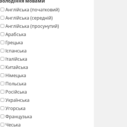
Володіння мовами
Англійська (початковий)
Англійська (середній)
Англійська (просунутий)
Арабська
Грецька
Іспанська
Італійська
Китайська
Німецька
Польська
Російська
Українська
Угорська
Французька
Чеська