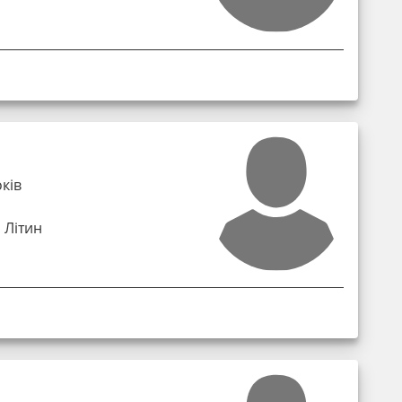
оків
 Літин