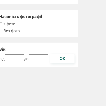
Наявність фотографіЇ
з фото
без фото
Вік
OK
від
до