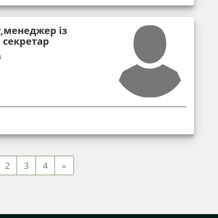
,менеджер із
, секретар
в
2
3
4
»