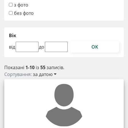
з фото
без фото
Вік
OK
від
до
Показані
1-10
із
55
записів.
Сортування:
за датою