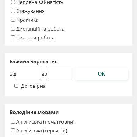
Неповна зайнятість
Стажування
Практика
Дистанційна робота
Сезонна робота
Бажана зарплатня
OK
від
до
Договірна
Володіння мовами
Англійська (початковий)
Англійська (середній)