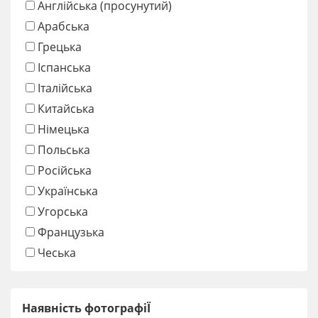
Англійська (просунутий)
Арабська
Грецька
Іспанська
Італійська
Китайська
Німецька
Польська
Російська
Українська
Угорська
Французька
Чеська
Наявність фотографіЇ