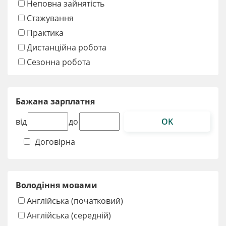
Неповна зайнятість
Стажування
Практика
Дистанційна робота
Сезонна робота
Бажана зарплатня
OK
від
до
Договірна
Володіння мовами
Англійська (початковий)
Англійська (середній)