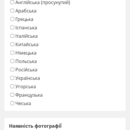
Англійська (просунутий)
Арабська
Грецька
Іспанська
Італійська
Китайська
Німецька
Польська
Російська
Українська
Угорська
Французька
Чеська
Наявність фотографіЇ