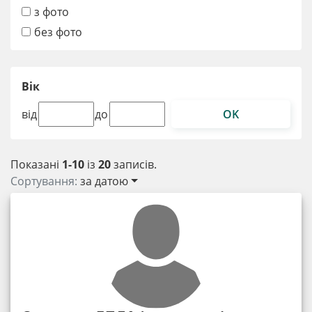
з фото
без фото
Вік
OK
від
до
Показані
1-10
із
20
записів.
Сортування:
за датою