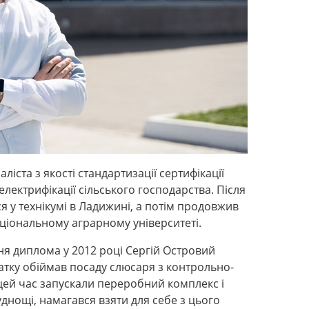
ліста з якості стандартизації сертифікації
електрифікації сільського господарства. Після
я у технікумі в Ладижині, а потім продовжив
аціональному аграрному університеті.
ня диплома у 2012 році Сергій Островий
атку обіймав посаду слюсаря з контрольно-
цей час запускали переробний комплекс і
днощі, намагався взяти для себе з цього