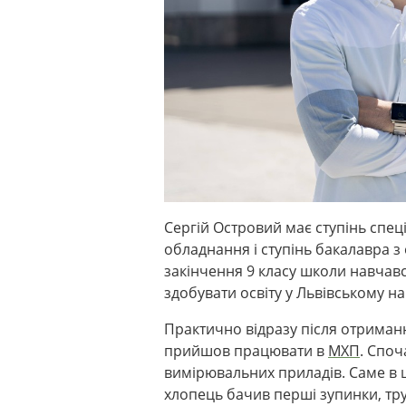
Сергій Островий має ступінь спеціа
обладнання і ступінь бакалавра з 
закінчення 9 класу школи навчавс
здобувати освіту у Львівському н
Практично відразу після отриман
прийшов працювати в
МХП
. Споч
вимірювальних приладів. Саме в 
хлопець бачив перші зупинки, тру