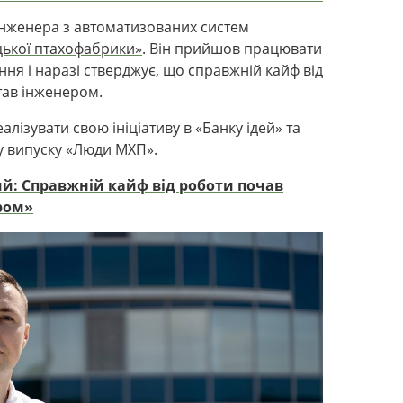
інженера з автоматизованих систем
цької птахофабрики»
. Він прийшов працювати
ння і наразі стверджує, що справжній кайф від
тав інженером.
алізувати свою ініціативу в
«Банку ідей» та
у випуску
«Люди МХП».
ий: Справжній кайф від роботи почав
ром»