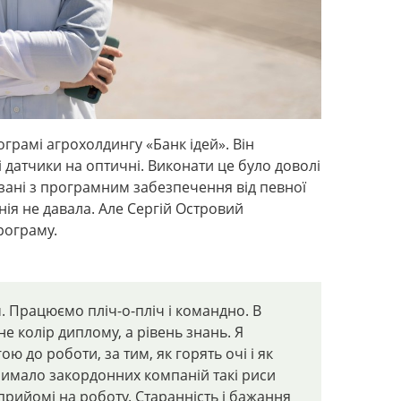
ограмі агрохолдингу «Банк ідей». Він
 датчики на оптичні. Виконати це було доволі
язані з програмним забезпечення від певної
нія не давала. Але Сергій Островий
рограму.
 Працюємо пліч-о-пліч і командно. В
 колір диплому, а рівень знань. Я
 до роботи, за тим, як горять очі і як
Чимало закордонних компаній такі риси
рийомі на роботу. Старанність і бажання