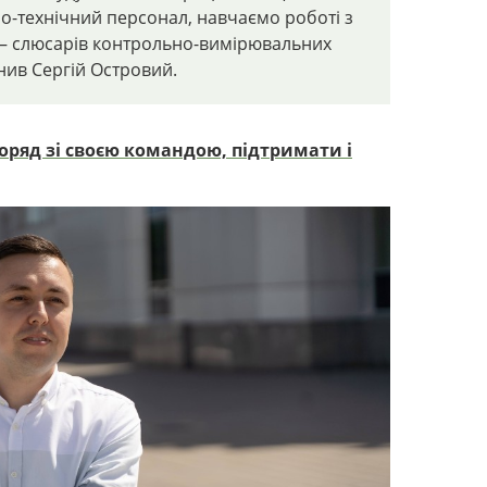
рно-технічний персонал, навчаємо роботі з
 — слюсарів контрольно-вимірювальних
нив
Сергій Островий.
оряд зі своєю командою, підтримати і