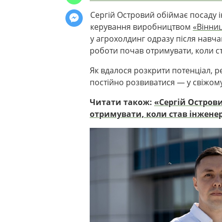
Сергій Островий обіймає посаду 
керування виробництвом
«Вінни
у агрохолдинг одразу після навча
роботи почав отримувати, коли с
Як вдалося розкрити потенціал, ре
постійно розвиватися
— у свіжом
Читати також:
«
Сергій Остров
отримувати, коли став інжене