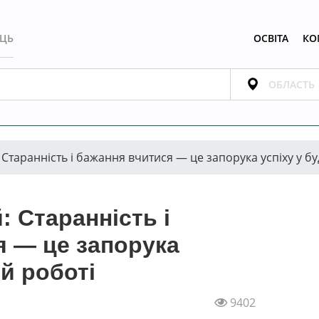
ЕЦЬ
ОСВІТА
КО
 Старанність і бажання вчитися — це запорука успіху у бу
: Старанність і
я — це запорука
ій роботі
9402