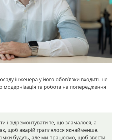
осаду інженера у його обов’язки входить не
о модернізація та робота на попередження
и і відремонтувати те, що зламалося, а
ак, щоб аварій траплялося якнайменше.
омки будуть, але ми працюємо, щоб звести