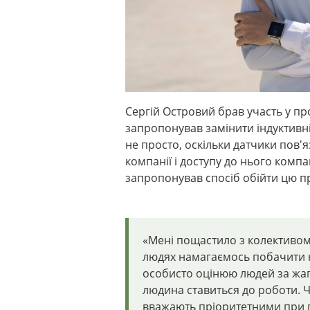
Сергій Островий брав участь у пр
запропонував замінити індуктивні
не просто, оскільки датчики пов'
компанії і доступу до нього компа
запропонував спосіб обійти цю п
«Мені пощастило з колективом.
людях намагаємось побачити не
особисто оцінюю людей за жагою
людина ставиться до роботи. 
вважають пріоритетними при п