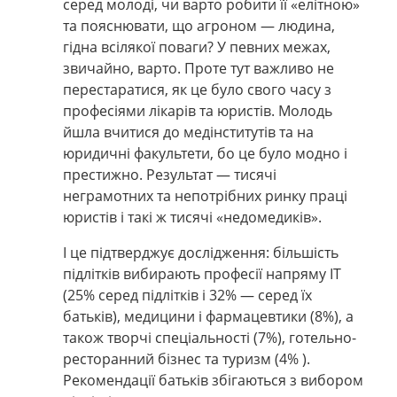
серед молоді, чи варто робити її «елітною»
та пояснювати, що агроном — людина,
гідна всілякої поваги? У певних межах,
звичайно, варто. Проте тут важливо не
перестаратися, як це було свого часу з
професіями лікарів та юристів. Молодь
йшла вчитися до медінститутів та на
юридичні факультети, бо це було модно і
престижно. Результат — тисячі
неграмотних та непотрібних ринку праці
юристів і такі ж тисячі «недомедиків».
І це підтверджує дослідження: більшість
підлітків вибирають професії напряму ІТ
(25% серед підлітків і 32% — серед їх
батьків), медицини і фармацевтики (8%), а
також творчі спеціальності (7%), готельно-
ресторанний бізнес та туризм (4% ).
Рекомендації батьків збігаються з вибором