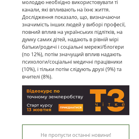
молоддю необхідно використовувати ті
канали, які впливають на їхнє життя.
Дослідження показало, що, визначаючи
значимість інших людей у ​​виборі професії,
повний вплив на українських підлітків, на
думку самих дітей, надають в рівній мірі
батьки/родичі і соціальні мережі/блогери
(по 12%), потім значущий вплив надають
психологи/соціальні медичні працівники
(10%), і тільки потім слідують друзі (9%) та
вчителі (8%).
Не пропусти останні новини!