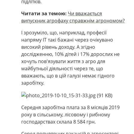
підлітків.
Читати за темою:
Чи вважається
випускник агрофаху справжнім агрономом?
І зрозуміло, що, наприклад, професії
напряму ІТ такі бажані через очікувано
високий рівень доходу. А згідно
дослідженню, 10% дітей і 17% дорослих не
хочуть пов'язувати життя з агро для
майбутньої діяльності через те, що
вважають, що в цій галузі немає гідного
заробітку.
Середня заробітна плата за 8 місяців 2019
року в сільському, лісовому і рибному
господарствах склала 8 584 грн.
Серед популярних вакансій в агросекторі