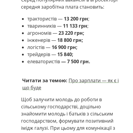
середня заробітна плата становить:
трактористів —
13 200 грн
;
тваринників —
11 133 грн
;
агрономів —
23 220 грн;
інженерів —
18 800 грн;
логістів —
16 900 грн;
трейдерів —
15 840;
елеватористів
— 7 500 грн.
Читати за темою:
Про зарплати — як є і
що буде
Щоб залучити молодь до роботи в
сільському господарстві, доцільно
знайомити молодь і батьків з сільським
господарством, формувати позитивний
імідж галузі. При цьому для комунікації з