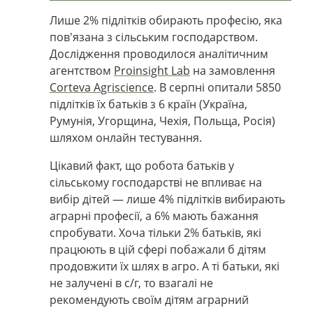
Лише 2% підлітків обирають професію, яка
пов'язана з сільським господарством.
Дослідження проводилося аналітичним
агентством
Proinsight Lab
на замовлення
Corteva Agriscience
. В серпні опитали 5850
підлітків їх батьків з 6 країн (Україна,
Румунія, Угорщина, Чехія, Польща, Росія)
шляхом онлайн тестування.
Цікавий факт, що робота батьків у
сільському господарстві не впливає на
вибір дітей — лише 4% підлітків вибирають
аграрні професії, а 6% мають бажання
спробувати. Хоча тільки 2% батьків, які
працюють в цій сфері побажали б дітям
продовжити їх шлях в агро. А ті батьки, які
не залучені в с/г, то взагалі не
рекомендують своїм дітям аграрний