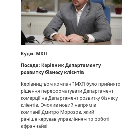
Куди: МХП
Посада: Керівник Департаменту
розвитку бізнесу клієнтів
Керівництвом компанії
МХП
було прийнято
рішення
переформатувати
Департамент
комерції
на Департамент розвитку бізнесу
клієнтів
. Очолив новий напрям в
компанії
Дмитро Морозов
, який
раніше керував управлінням по роботі
з франчайзі.