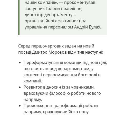
нашій компанії
»
,
—
прокоментував
заступник Голови правління,
директор департаменту з
організаційної ефективності та
управління персоналом Андрій Булах.
Серед першочергових задач на новій
посаді Дмитро Морозов відмітив
наступні:
П
ереформатування команди під нові цілі,
що стоять перед департаментом, у
контексті переосмислення його ролі в
компанії.
Р
озвиток відносин із замовниками,
враховуючи філософію роботи нового
напряму.
Продовження трансформації роботи
напряму, враховуючи його нову