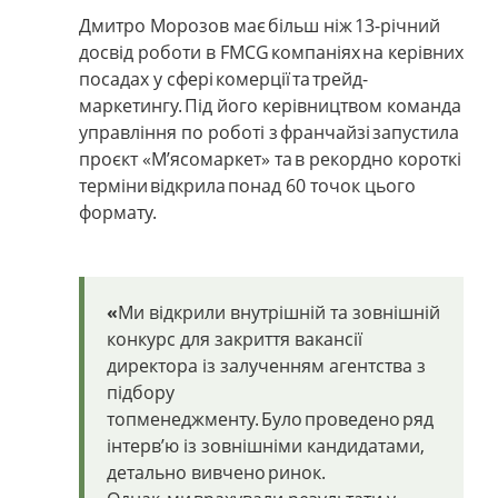
Дмитро Морозов має більш ніж 13-річний
досвід роботи в FMCG компаніях на керівних
посадах у сфері комерції та
трейд
-
маркетингу. Під його керівництвом команда
управління по роботі з
франча
й
зі
запустила
проєкт
«
М
’
ясомар
к
е
т
»
та в рекордно короткі
терміни відкрила понад 60
точок цього
формату.
«
Ми відкрили внутрішній та зовнішній
конкурс для закриття вакансії
директора із залученням агентства з
підбору
топменеджменту
. Було проведено ряд
інтерв’ю із зовнішніми кандидатами,
детально вивчено ринок.