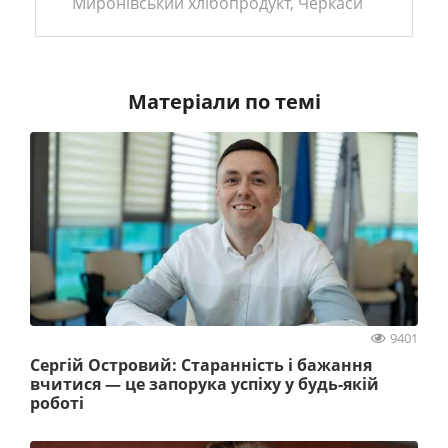
Миронівський хлібопродукт, Черкаси
Матеріали по темі
9401
Сергій Островий: Старанність і бажання
вчитися — це запорука успіху у будь-якій
роботі