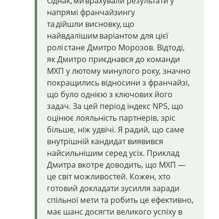
Однак, ми врахували результати у
напрямі франчайзингу
та
дійшли
висновку, що
найвдалішим варіантом для цієї
ролі стане
Дмитро Морозов.
Відтоді,
як Дмитро приєднався до команди
МХП у лютому минулого року, значно
покращились відносини з франчайзі,
що було однією з ключових його
задач. За цей період індекс NPS, що
оцінює лояльність партнерів, зріс
більше, ніж удвічі. Я радий, що саме
внутрішній кандидат виявився
найсильнішим серед усіх. Приклад
Дмитра вкотре доводить, що МХП —
це світ можливостей. Кожен, хто
готовий докладати зусилля заради
спільної мети та робит
ь
це ефективно,
має шанс досягти великого успіху в