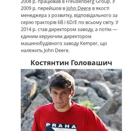
2008 р. працював в Freudenberg Group. У
2009 р. перейшов в
John Deere
в якості
менеджера з розвитку, відповідального за
серію тракторів 6B і 6D/E по всьому світу. У
2014 р. став директором заводу, а потім —
єдиним керуючим директором
машинобудівного заводу Kemper, що
належить John Deere.
Костянтин Головашич