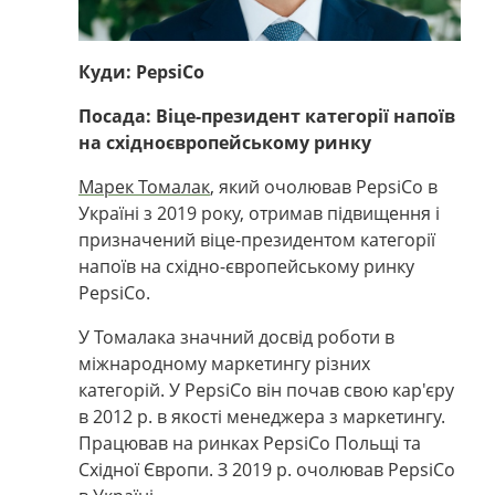
Куди: PepsiСo
Посада: Віце-президент категорії напоїв
на східноєвропейському ринку
Марек Томалак
, який очолював PepsiCo в
Україні з 2019 року, отримав підвищення і
призначений віце-президентом категорії
напоїв на східно-європейському ринку
PepsiCo.
У Томалака значний досвід роботи в
міжнародному маркетингу різних
категорій. У PepsiCo він почав свою кар'єру
в 2012 р. в якості менеджера з маркетингу.
Працював на ринках PepsiCo Польщі та
Східної Європи. З 2019 р. очолював PepsiCo