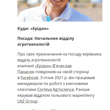
Куди: «Ерідон»
Посада: Начальник відділу
агротехнологій
Про своє призначення на посаду керівника
відділу агротехнологій
компанії
«Ерідон»
В'ячеслав
Панасюк
повідомив на своїй сторінці
в
Facebook
. З січня 2021 р. він працював
менеджером по роботі з ключовими
клієнтами
Corteva Agriscience
. Раніше
керував відділом польового маркетингу
LNZ Group
.