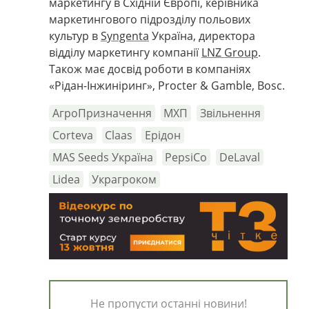
маркетингу в Східній Європі, керівника
маркетингового підрозділу польових
культур в
Syngenta
Україна, директора
відділу маркетингу компанії
LNZ Group
.
Також має досвід роботи в компаніях
«Рідан-Інжиніринг», Procter & Gamble, Bosc.
АгроПризначення
МХП
Звільнення
Corteva
Claas
Ерідон
MAS Seeds Україна
PepsiCo
DeLaval
Lidea
Украгроком
Не пропусти останні новини!