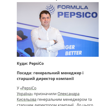
Куди: PepsiCo
Посада: генеральний менеджер і
старший директор компанії
У
«PepsiСo
Україна»
призначили
Олександра
Кисельова
генеральним менеджером та
старшим директором компанії. До цього