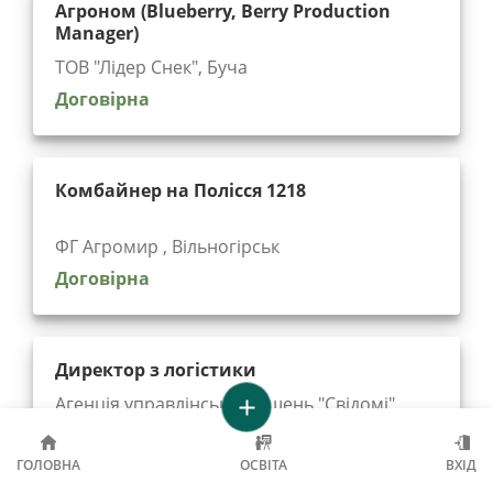
Агроном (Blueberry, Berry Production
Manager)
ТОВ "Лідер Снек", Буча
Договірна
Комбайнер на Полісся 1218
ФГ Агромир , Вільногірськ
Договірна
Директор з логістики
Агенція управлінських рішень "Cвідомі",
Харків
Договірна
ГОЛОВНА
ОСВІТА
ВХІД