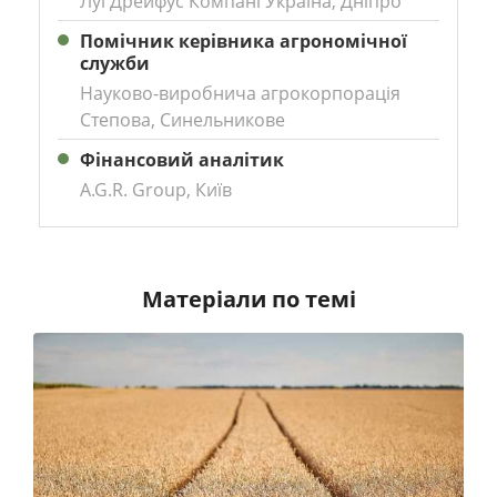
Луї Дрейфус Компані Україна, Дніпро
Помічник керівника агрономічної
служби
Науково-виробнича агрокорпорація
Степова, Синельникове
Фінансовий аналітик
A.G.R. Group, Київ
Матеріали по темі