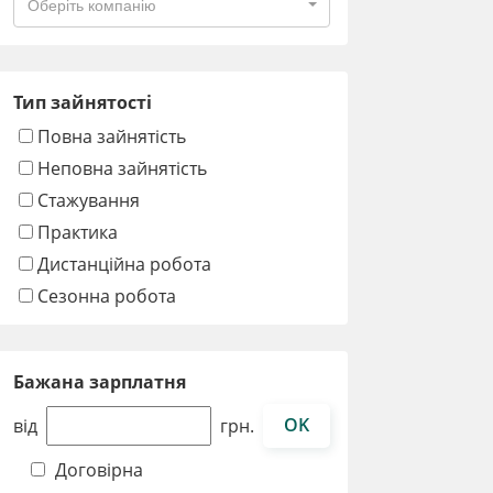
Оберіть компанію
Тип зайнятості
Повна зайнятість
Неповна зайнятість
Стажування
Практика
Дистанційна робота
Сезонна робота
Бажана зарплатня
OK
від
грн.
Договірна