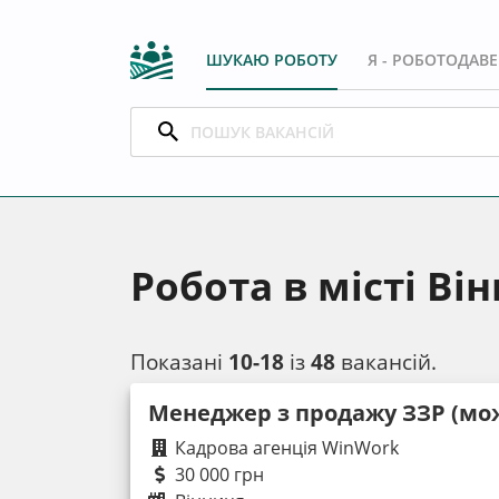
ШУКАЮ РОБОТУ
Я - РОБОТОДАВ
Робота в місті Ві
Показані
10-18
із
48
вакансій.
Менеджер з продажу ЗЗР (мож
Кадрова агенція WinWork
30 000 грн