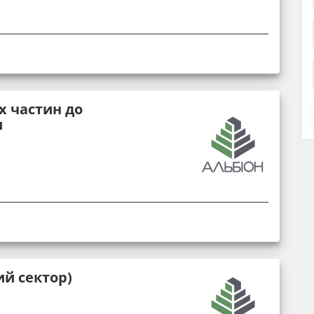
х частин до
и
й сектор)