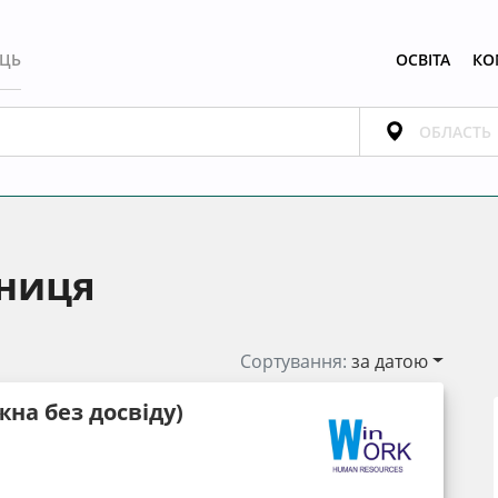
ЕЦЬ
ОСВІТА
КО
нниця
Сортування:
за датою
на без досвіду)