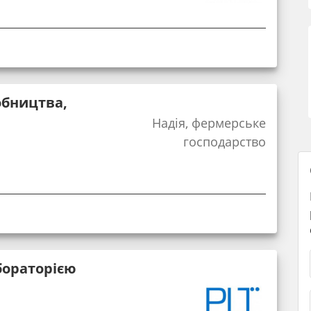
обництва,
Надія, фермерське
господарство
бораторією