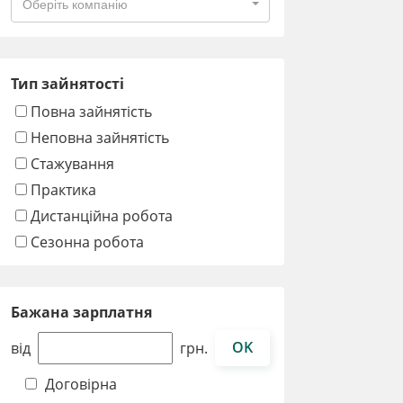
Оберіть компанію
Тип зайнятості
Повна зайнятість
Неповна зайнятість
Стажування
Практика
Дистанційна робота
Сезонна робота
Бажана зарплатня
OK
від
грн.
Договірна