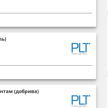
ль)
єнтам (добрива)