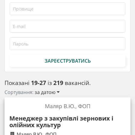
ЗАРЕЄСТРУВАТИСЬ
Показані
19-27
із
219
вакансій.
Сортування:
за датою
Маляр В.Ю., ФОП
Менеджер з закупівлі зернових і
олійних культур
Маляр В.Ю., ФОП