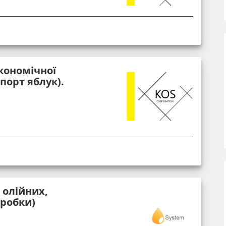
кономічної
порт яблук).
 олійних,
еробки)