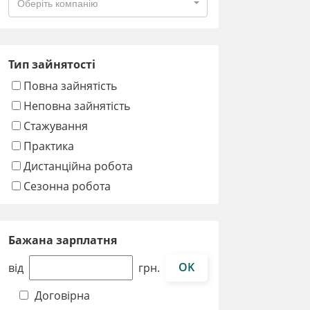
Оберіть компанію
Тип зайнятості
Повна зайнятість
Неповна зайнятість
Стажування
Практика
Дистанційна робота
Сезонна робота
Бажана зарплатня
OK
від
грн.
Договірна