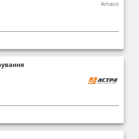
Amaco
вування