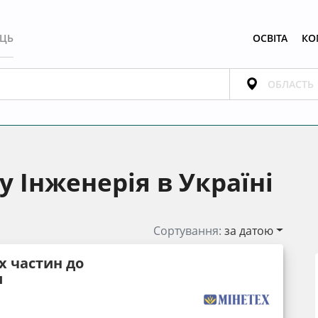
ЕЦЬ
ОСВІТА
КО
 Інженерія в Україні
Сортування:
за датою
х частин до
и