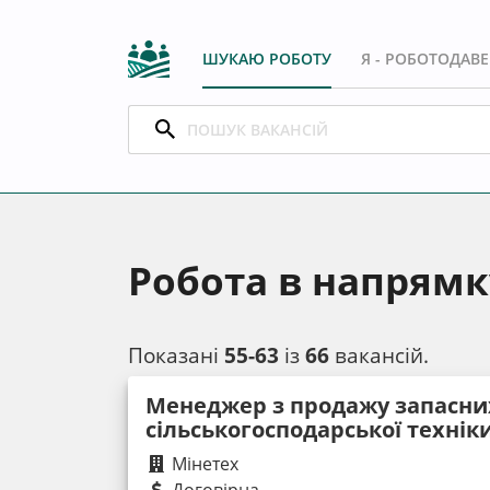
ШУКАЮ РОБОТУ
Я - РОБОТОДАВ
Робота в напрямку
Показані
55-63
із
66
вакансій.
Менеджер з продажу запасни
сільськогосподарської технік
Мінетех
Договірна