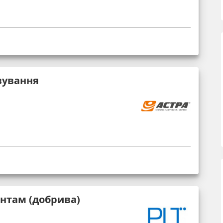
вування
єнтам (добрива)