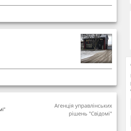
Агенція управлінських
мі"
рішень "Cвідомі"