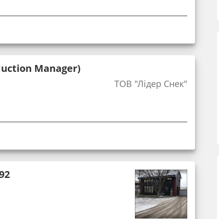
duction Manager)
ТОВ "Лідер Снек"
92