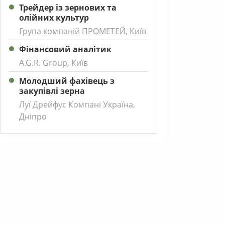
Трейдер із зернових та
олійних культур
Група компаній ПРОМЕТЕЙ, Київ
Фінансовий аналітик
A.G.R. Group, Київ
Молодший фахівець з
закупівлі зерна
Луї Дрейфус Компані Україна,
Дніпро