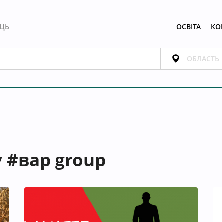
ЕЦЬ
ОСВІТА
КО
 #ваp group