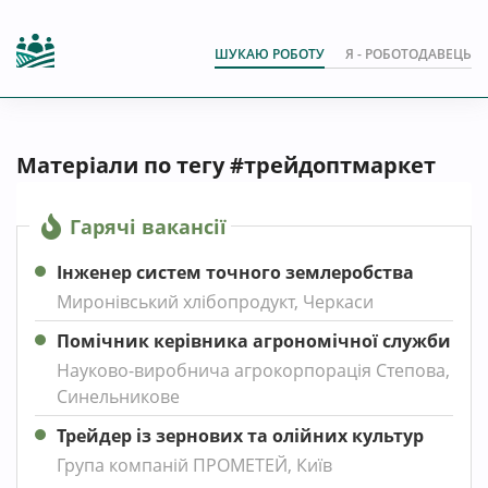
ШУКАЮ РОБОТУ
Я - РОБОТОДАВЕЦЬ
Матеріали по тегу #трейдоптмаркет
Гарячі вакансії
Інженер систем точного землеробства
Миронівський хлібопродукт, Черкаси
Помічник керівника агрономічної служби
Науково-виробнича агрокорпорація Степова,
Синельникове
Трейдер із зернових та олійних культур
Група компаній ПРОМЕТЕЙ, Київ