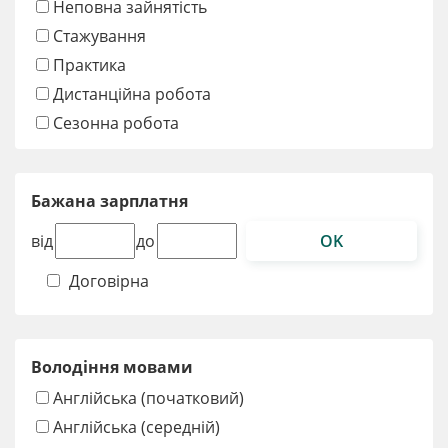
Неповна зайнятість
Стажування
Практика
Дистанційна робота
Сезонна робота
Бажана зарплатня
OK
від
до
Договірна
Володіння мовами
Англійська (початковий)
Англійська (середній)