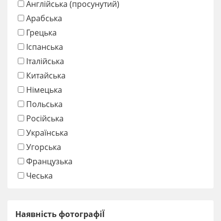
Англійська (просунутий)
Арабська
Грецька
Іспанська
Італійська
Китайська
Німецька
Польська
Російська
Українська
Угорська
Французька
Чеська
Наявність фотографіЇ