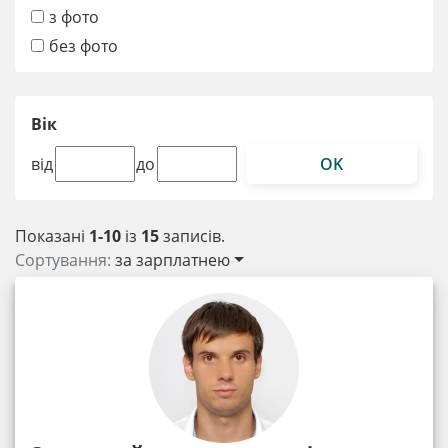
з фото
без фото
Вік
OK
від
до
Показані
1-10
із
15
записів.
Сортування:
за зарплатнею