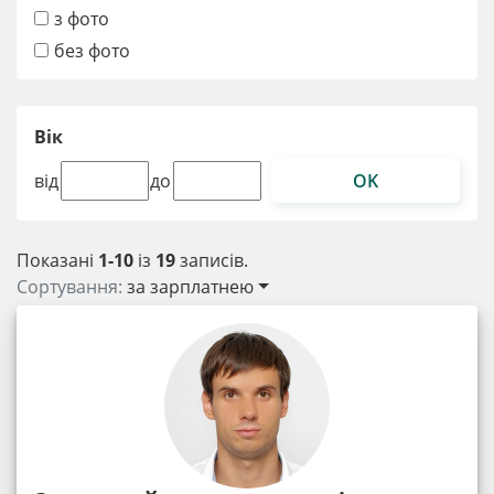
з фото
без фото
Вік
OK
від
до
Показані
1-10
із
19
записів.
Сортування:
за зарплатнею