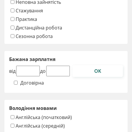
Неповна зайнятість
Стажування
Практика
Дистанційна робота
Сезонна робота
Бажана зарплатня
OK
від
до
Договірна
Володіння мовами
Англійська (початковий)
Англійська (середній)