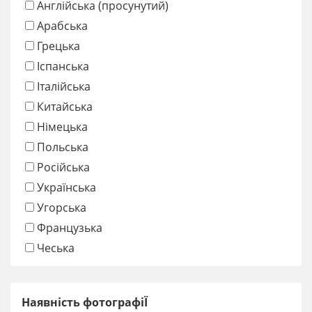
Англійська (просунутий)
Арабська
Грецька
Іспанська
Італійська
Китайська
Німецька
Польська
Російська
Українська
Угорська
Французька
Чеська
Наявність фотографіЇ