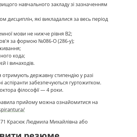
 вищого навчального закладу зі зазначенням
ом дисциплін, які викладалися за весь період
емної мови не нижче рівня B2;
ов'я за формою №086-О (286-у);
оживання;
йного кода;
єй і винаходів.
 отримують державну стипендію у разі
ні аспіранти забезпечуються гуртожитком.
ктора філософії — 4 роки.
равила прийому можна ознайомитися на
spirantura/
0-71 Красюк Людмила Михайлівна або
авити резюме