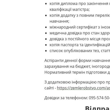
копія диплома про закінчення
кваліфікації магістра;
копія додатку з повним перелік
навчання;
міжнародний сертифікат з іноз
медична довідка про стан здор
довідка з постійного місця пр
копія паспорта та ідентифікаці
список опублікованих тез, статт
Аспіранти денної форми навчання
зарахування на бюджет, іногород
Нормативний термін підготовки до
З додатковою інформацією про п
сайті -
https://zemlerobstvo.com/a
Довідки за телефоном: 095-574-5
Відпр