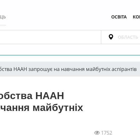
ЕЦЬ
ОСВІТА
КО
бства НААН запрошує на навчання майбутніх аспірантів
робства НААН
чання майбутніх
1752