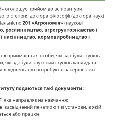
Н»
оголошує прийом до аспірантури
вого степеня доктора філософії (доктора наук)
іальністю
201 «Агрономія»
(наукові
о, рослинництво, агрогрунтознавство і
я і насінництво, кормовиробництво і
ові приймаються особи, які здобули ступінь
и, які здобули науковий ступінь кандидата
х досліджень, що потребують завершення і
ституту подаються такі документи:
ії, яка направляє на навчання;
в, засвідчений печаткою тієї установи, в якій
ється або працює;