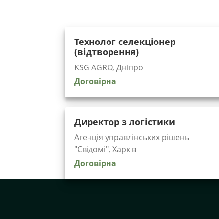
Технолог селекціонер
(відтворення)
KSG AGRO, Дніпро
Договірна
Директор з логістики
Агенція управлінських рішень
"Cвідомі", Харків
Договірна