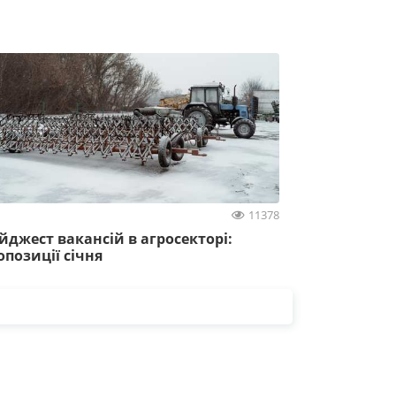
11378
йджест вакансій в агросекторі:
опозиції січня