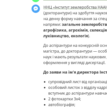
ННЦ «Інститут землеробства НАА
(докторантури) на здобуття науко
на денну форму навчання за спец
напрями:
загальне землеробств
агрофізика, агрохімія, селекці
луківництво, екологія
).
До аспірантури на конкурсній осн
магістра, до докторантури — особ
наук і мають результати наукови
оформлення у вигляді дисертації.
До заяви на ім'я директора Ін
супровідний лист від організац
особовий листок з відділу кадрі
вступник до аспірантури навча
2 фотокартки 3х4;
автобіографія;