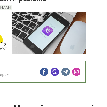
а НААН
ережі.