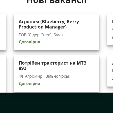
Агроном (Blueberry, Berry
Production Manager)
ТОВ "Лідер Снек", Буча
Договірна
Потрібен тракторист на МТЗ
892
ФГ Агромир , Вільногірськ
Договірна