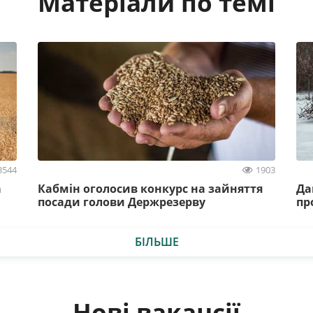
Матеріали по темі
3544
1903
а
Кабмін оголосив конкурс на зайняття
Да
посади голови Держрезерву
пр
БІЛЬШЕ
Нові вакансії