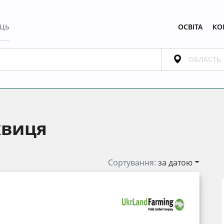
ЕЦЬ
ОСВІТА
КО
хвиця
Сортування:
за датою