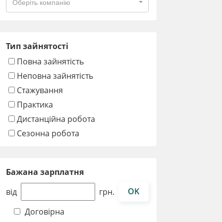
Оберіть компанію
Тип зайнятості
Повна зайнятість
Неповна зайнятість
Стажування
Практика
Дистанційна робота
Сезонна робота
Бажана зарплатня
OK
від
грн.
Договірна