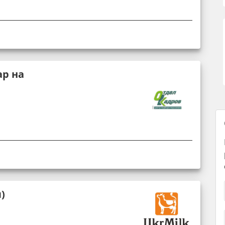
ар на
)