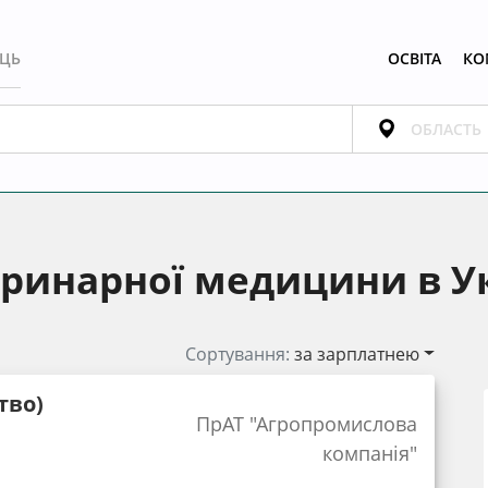
ЕЦЬ
ОСВІТА
КО
еринарної медицини в Ук
Сортування:
за зарплатнею
тво)
ПрАТ "Агропромислова
компанія"