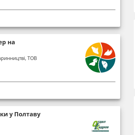
ер на
аринництві, ТОВ
ки у Полтаву