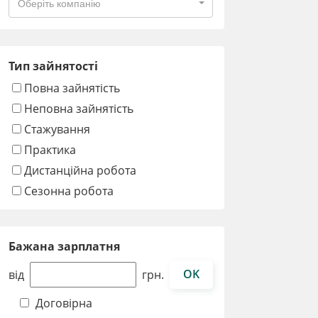
Оберіть компанію
Тип зайнятості
Повна зайнятість
Неповна зайнятість
Стажування
Практика
Дистанційна робота
Сезонна робота
Бажана зарплатня
OK
від
грн.
Договірна