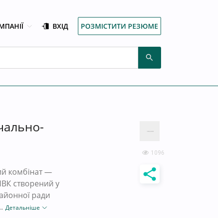
МПАНІЇ
ВХІД
РОЗМІСТИТИ РЕЗЮМЕ
чально-
1096
ий комбінат —
ВК створений у
районної ради
.
Детальніше