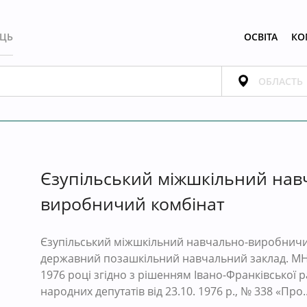
ЕЦЬ
ОСВІТА
КО
Єзупільський міжшкільний нав
виробничий комбінат
Єзупільський міжшкільний навчально-виробнич
державний позашкільний навчальний заклад. МН
1976 році згідно з рішенням Івано-Франківської 
народних депутатів від 23.10. 1976 p., № 338 «Про..