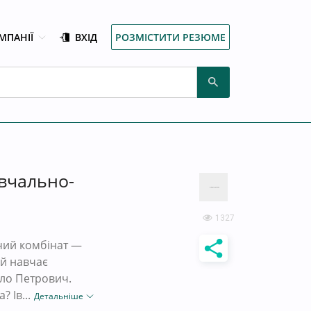
МПАНІЇ
ВХІД
РОЗМІСТИТИ РЕЗЮМЕ
вчально-
1327
чий комбінат —
ий навчає
йло Петрович.
 Ів...
Детальніше