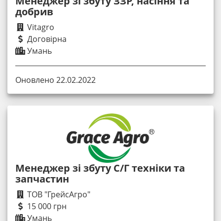
Менеджер зі збуту ЗЗР, насіння та
добрив
Vitagro
Договірна
Умань
Оновлено 22.02.2022
Менеджер зі збуту С/Г техніки та
запчастин
ТОВ "ГрейсАгро"
15 000 грн
Умань