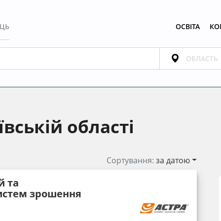
ЕЦЬ
ОСВІТА
КО
вській області
Сортування:
за датою
й та
истем зрошення