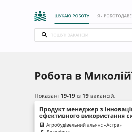
ШУКАЮ РОБОТУ
Я - РОБОТОДАВ
Робота в Миколійї
Показані
19-19
із
19
вакансій.
Продукт менеджер з інноваці
ефективного використання с
Агробудівельний альянс «Астра»
Договірна