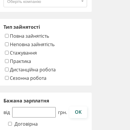
Оберіть компанію
Тип зайнятості
Повна зайнятість
Неповна зайнятість
Стажування
Практика
Дистанційна робота
Сезонна робота
Бажана зарплатня
OK
від
грн.
Договірна